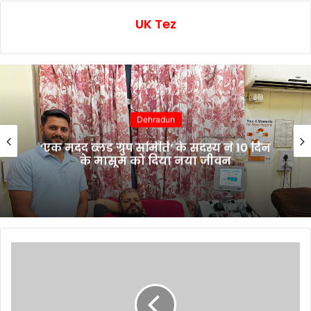
UK Tez
Uttarakhand
4 अगस्त को “चेहलुम” के जुलूस के दृष्टिगत
देहरादून शहर में रहेगा डायवर्जन