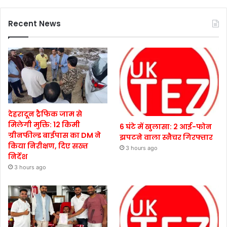
Recent News
देहरादून ट्रैफिक जाम से
मिलेगी मुक्ति: 12 किमी
6 घंटे में खुलासा: 2 आई-फोन
ग्रीनफील्ड बाईपास का DM ने
झपटने वाला स्नैचर गिरफ्तार
किया निरीक्षण, दिए सख्त
3 hours ago
निर्देश
3 hours ago