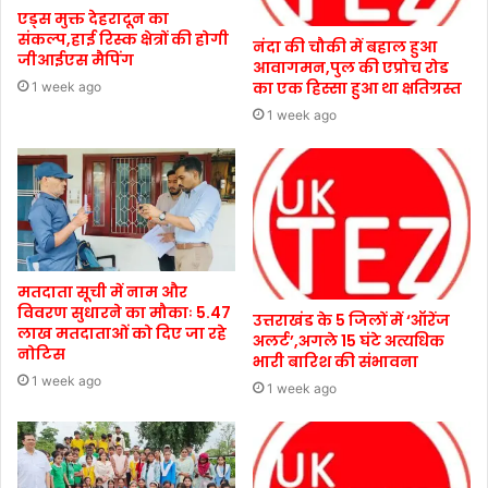
एड्स मुक्त देहरादून का
संकल्प,हाई रिस्क क्षेत्रों की होगी
नंदा की चौकी में बहाल हुआ
जीआईएस मैपिंग
आवागमन,पुल की एप्रोच रोड
का एक हिस्सा हुआ था क्षतिग्रस्त
1 week ago
1 week ago
मतदाता सूची में नाम और
विवरण सुधारने का मौकाः 5.47
उत्तराखंड के 5 जिलों में ‘ऑरेंज
लाख मतदाताओं को दिए जा रहे
अलर्ट’,अगले 15 घंटे अत्यधिक
नोटिस
भारी बारिश की संभावना
1 week ago
1 week ago