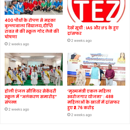
400 पौधों के रोपण से महका
बुल्लावाला विद्यालय,दीप्ति
देखें सूची : IAS और IFS के हुए
रावत ने की स्कूल गोद लेने की
ट्रांसफर
घोषणा
2 weeks ago
2 weeks ago
होली एंजल सीनियर सेकेंडरी
‘मुख्यमंत्री एकल महिला
स्कूल में “अलंकरण समारोह”
स्वरोजगार योजना’ : 488
संपन्न
महिलाओं के खातों में ट्रांसफर
हुए ₹2.76 करोड़
2 weeks ago
2 weeks ago