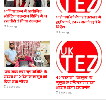
भानियावाला में आयोजित
स्वैच्छिक रक्तदान शिविर में 41
भारी वर्षा को लेकर उत्तराखंड में
रक्तवीरों ने किया रक्तदान
हाई अलर्ट, 24×7 सतर्क रहने के
1 day ago
निर्देश
1 day ago
‘एक मदद ब्लड ग्रुप समिति’ के
सदस्य ने 10 दिन के मासूम को
4 अगस्त को “चेहलुम” के
दिया नया जीवन
जुलूस के दृष्टिगत देहरादून
2 days ago
शहर में रहेगा डायवर्जन
3 days ago