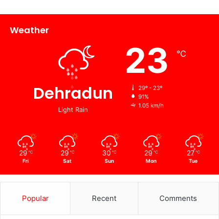
Weather
23
℃
Dehradun
29º - 23º
91%
1.05 km/h
Light Rain
29
29
30
29
27
℃
℃
℃
℃
℃
Fri
Sat
Sun
Mon
Tue
Popular
Recent
Comments