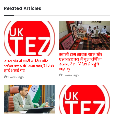
Related Articles
स्वामी राम साधक ग्राम और
एसआरएचयू में गुरु पूर्णिमा
उत्तराखंड में भारी बारिश और
उत्सव, देश-विदेश से पहुंचे
फ्लैश फ्लड की संभावना,7 जिले
श्रद्धालु
हाई अलर्ट पर
1 week ago
1 week ago