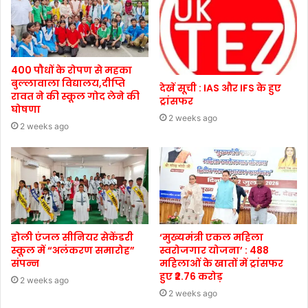
400 पौधों के रोपण से महका
बुल्लावाला विद्यालय,दीप्ति
देखें सूची : IAS और IFS के हुए
रावत ने की स्कूल गोद लेने की
ट्रांसफर
घोषणा
2 weeks ago
2 weeks ago
होली एंजल सीनियर सेकेंडरी
‘मुख्यमंत्री एकल महिला
स्कूल में “अलंकरण समारोह”
स्वरोजगार योजना’ : 488
संपन्न
महिलाओं के खातों में ट्रांसफर
हुए ₹2.76 करोड़
2 weeks ago
2 weeks ago