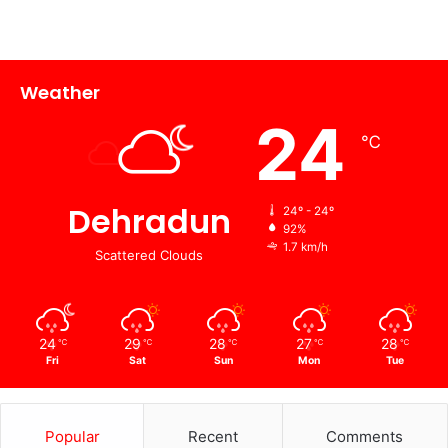
Weather
24
℃
Dehradun
24º - 24º
92%
1.7 km/h
Scattered Clouds
24
29
28
27
28
℃
℃
℃
℃
℃
Fri
Sat
Sun
Mon
Tue
Popular
Recent
Comments