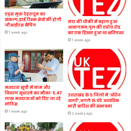
एड्स मुक्त देहरादून का
संकल्प,हाई रिस्क क्षेत्रों की होगी
नंदा की चौकी में बहाल हुआ
जीआईएस मैपिंग
आवागमन,पुल की एप्रोच रोड
का एक हिस्सा हुआ था क्षतिग्रस्त
1 week ago
1 week ago
मतदाता सूची में नाम और
विवरण सुधारने का मौकाः 5.47
उत्तराखंड के 5 जिलों में ‘ऑरेंज
लाख मतदाताओं को दिए जा रहे
अलर्ट’,अगले 15 घंटे अत्यधिक
नोटिस
भारी बारिश की संभावना
1 week ago
2 weeks ago