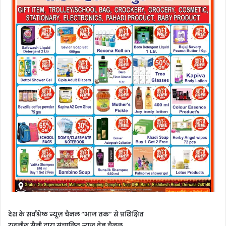
देश के सर्वश्रेष्ठ न्यूज़ चैनल “आज तक” से प्रशिक्षित
रजनीश सैनी द्वारा संचालित न्यूज़ वेब चैनल