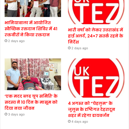
भानियावाला में आयोजित
स्वैच्छिक रक्तदान शिविर में 41
भारी वर्षा को लेकर उत्तराखंड में
रक्तवीरों ने किया रक्तदान
हाई अलर्ट, 24×7 सतर्क रहने के
2 days ago
निर्देश
2 days ago
‘एक मदद ब्लड ग्रुप समिति’ के
सदस्य ने 10 दिन के मासूम को
4 अगस्त को “चेहलुम” के
दिया नया जीवन
जुलूस के दृष्टिगत देहरादून
3 days ago
शहर में रहेगा डायवर्जन
4 days ago