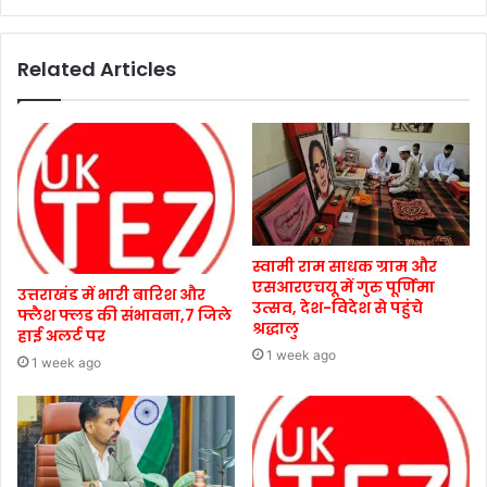
Related Articles
स्वामी राम साधक ग्राम और
एसआरएचयू में गुरु पूर्णिमा
उत्तराखंड में भारी बारिश और
उत्सव, देश-विदेश से पहुंचे
फ्लैश फ्लड की संभावना,7 जिले
श्रद्धालु
हाई अलर्ट पर
1 week ago
1 week ago