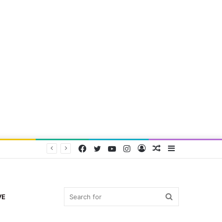
Facebook
Twitter
YouTube
Instagram
Log
Random
Sidebar
In
Article
Search
VE