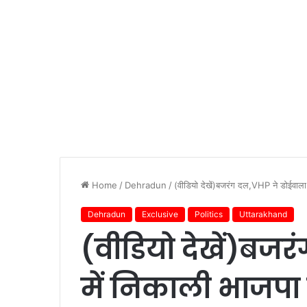
Home
/
Dehradun
/
(वीडियो देखें)बजरंग दल,VHP ने डोईवाला म
Dehradun
Exclusive
Politics
Uttarakhand
(वीडियो देखें)बजर
में निकाली भाजपा 