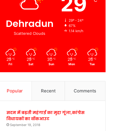
29
℃
Dehradun
29º - 24º
67%
1.14 km/h
Scattered Clouds
29
29
30
29
26
℃
℃
℃
℃
℃
Fri
Sat
Sun
Mon
Tue
Popular
Recent
Comments
सदन में बढ़ती महंगाई का मुद्दा गूंजा,कांग्रेस
विधायकों का वॉकआउट
September 19, 2018