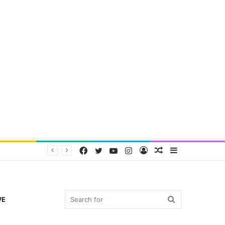
Facebook
Twitter
YouTube
Instagram
Log
Random
Sidebar
In
Article
Search
VE