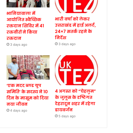
भानियावाला में
भारी वर्षा को लेकर
आयोजित स्वैच्छिक
उत्तराखंड में हाई अलर्ट,
रक्तदान शिविर में 41
24×7 सतर्क रहने के
रक्तवीरों ने किया
निर्देश
रक्तदान
3 days ago
3 days ago
‘एक मदद ब्लड ग्रुप
4 अगस्त को “चेहलुम”
समिति’ के सदस्य ने 10
के जुलूस के दृष्टिगत
दिन के मासूम को दिया
देहरादून शहर में रहेगा
नया जीवन
डायवर्जन
4 days ago
5 days ago