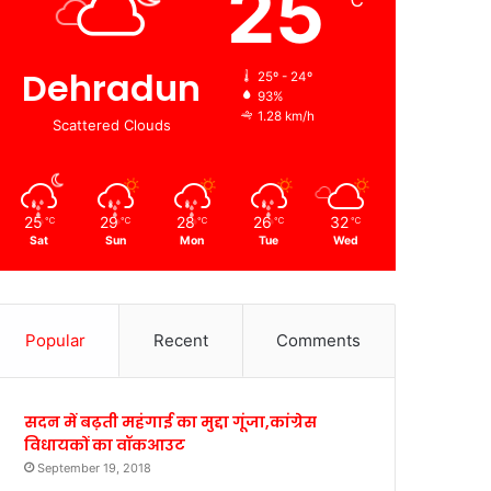
25
℃
Dehradun
25º - 24º
93%
1.28 km/h
Scattered Clouds
25
29
28
26
32
℃
℃
℃
℃
℃
Sat
Sun
Mon
Tue
Wed
Popular
Recent
Comments
सदन में बढ़ती महंगाई का मुद्दा गूंजा,कांग्रेस
विधायकों का वॉकआउट
September 19, 2018