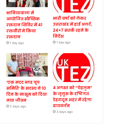
भानियावाला में
भारी वर्षा को लेकर
आयोजित स्वैच्छिक
उत्तराखंड में हाई अलर्ट,
रक्तदान शिविर में 41
24×7 सतर्क रहने के
रक्तवीरों ने किया
निर्देश
रक्तदान
1 day ago
1 day ago
‘एक मदद ब्लड ग्रुप
4 अगस्त को “चेहलुम”
समिति’ के सदस्य ने 10
के जुलूस के दृष्टिगत
दिन के मासूम को दिया
देहरादून शहर में रहेगा
नया जीवन
डायवर्जन
2 days ago
3 days ago