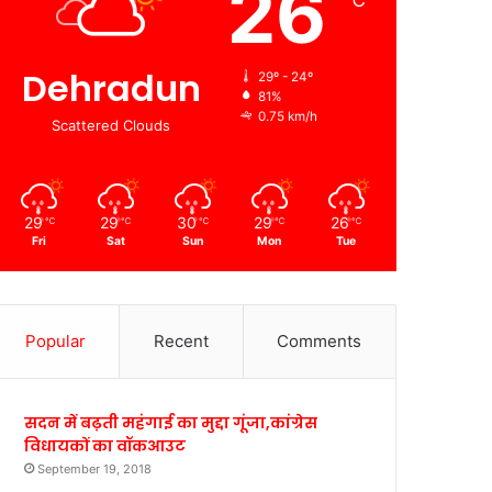
26
℃
Dehradun
29º - 24º
81%
0.75 km/h
Scattered Clouds
29
29
30
29
26
℃
℃
℃
℃
℃
Fri
Sat
Sun
Mon
Tue
Popular
Recent
Comments
सदन में बढ़ती महंगाई का मुद्दा गूंजा,कांग्रेस
विधायकों का वॉकआउट
September 19, 2018