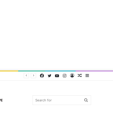
Facebook
Twitter
YouTube
Instagram
Log
Random
Sidebar
In
Article
Search
VE