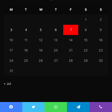
M
T
W
T
F
S
S
1
2
3
4
5
6
7
8
9
10
11
12
13
14
15
16
17
18
19
20
21
22
23
24
25
26
27
28
29
30
31
« Jul
© Copyright 2026, Uktez All Rights Reserved.