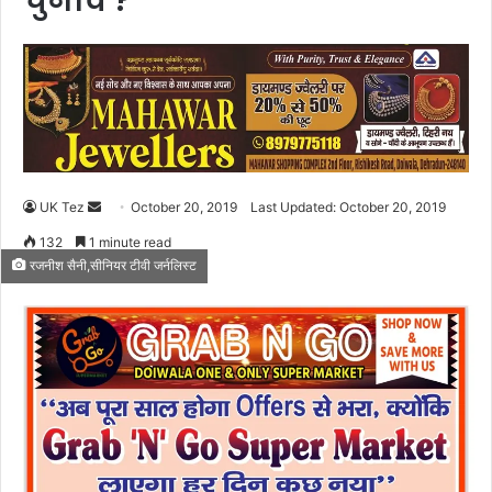
चुनाव ?
UK Tez
S
October 20, 2019
Last Updated: October 20, 2019
e
132
1 minute read
n
रजनीश सैनी,सीनियर टीवी जर्नलिस्ट
d
a
n
e
m
a
i
l