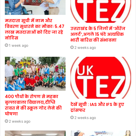
मतदाता सूची में नाम और
विवरण सुधारने का मौकाः 5.47
उत्तराखंड के 5 जिलों में ‘ऑरेंज
लाख मतदाताओं को दिए जा रहे
अलर्ट’,अगले 15 घंटे अत्यधिक
नोटिस
भारी बारिश की संभावना
1 week ago
2 weeks ago
400 पौधों के रोपण से महका
बुल्लावाला विद्यालय,दीप्ति
देखें सूची : IAS और IFS के हुए
रावत ने की स्कूल गोद लेने की
ट्रांसफर
घोषणा
2 weeks ago
2 weeks ago