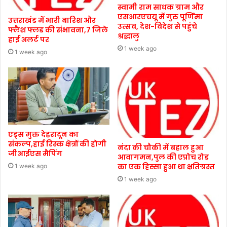
स्वामी राम साधक ग्राम और
एसआरएचयू में गुरु पूर्णिमा
उत्तराखंड में भारी बारिश और
उत्सव, देश-विदेश से पहुंचे
फ्लैश फ्लड की संभावना,7 जिले
श्रद्धालु
हाई अलर्ट पर
1 week ago
1 week ago
एड्स मुक्त देहरादून का
संकल्प,हाई रिस्क क्षेत्रों की होगी
नंदा की चौकी में बहाल हुआ
जीआईएस मैपिंग
आवागमन,पुल की एप्रोच रोड
का एक हिस्सा हुआ था क्षतिग्रस्त
1 week ago
1 week ago