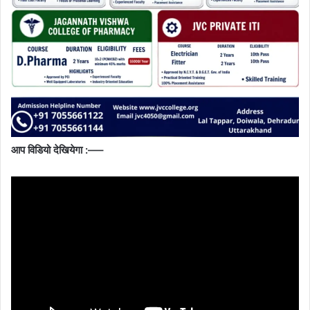
आप विडियो देखियेगा :—–