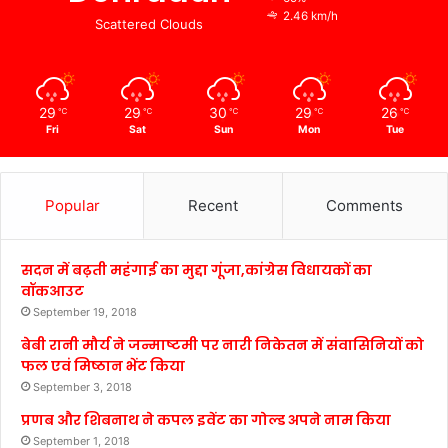
2.46 km/h
Scattered Clouds
29
29
30
29
26
℃
℃
℃
℃
℃
Fri
Sat
Sun
Mon
Tue
Popular
Recent
Comments
सदन में बढ़ती महंगाई का मुद्दा गूंजा,कांग्रेस विधायकों का
वॉकआउट
September 19, 2018
बेबी रानी मौर्य ने जन्माष्टमी पर नारी निकेतन में संवासिनियों को
फल एवं मिष्ठान भेंट किया
September 3, 2018
प्रणब और शिबनाथ ने कपल इवेंट का गोल्ड अपने नाम किया
September 1, 2018