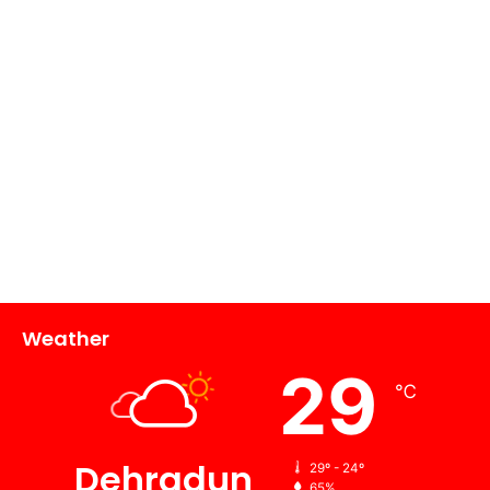
Weather
29
℃
Dehradun
29º - 24º
65%