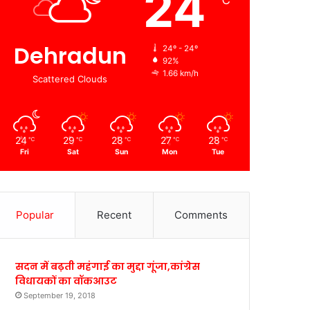
24
℃
Dehradun
24º - 24º
92%
1.66 km/h
Scattered Clouds
24
29
28
27
28
℃
℃
℃
℃
℃
Fri
Sat
Sun
Mon
Tue
Popular
Recent
Comments
सदन में बढ़ती महंगाई का मुद्दा गूंजा,कांग्रेस
विधायकों का वॉकआउट
September 19, 2018