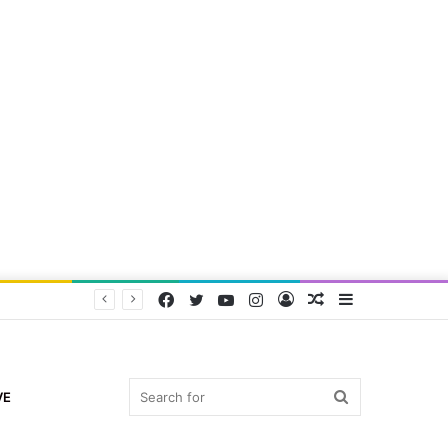
Facebook
Twitter
YouTube
Instagram
Log
Random
Sidebar
In
Article
Search
VE