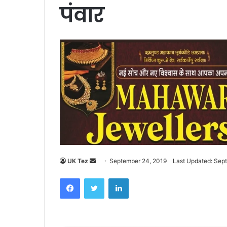
पंवार
UK Tez
S
September 24, 2019
Last Updated: Sep
e
Facebook
Twitter
LinkedIn
n
d
a
n