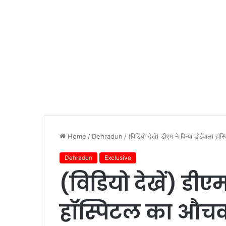
Home
/
Dehradun
/
(विडियो देखें) डीएम ने किया डोईवाला हॉ
Dehradun
Exclusive
(विडियो देखें) डीए
हॉस्पिटल का औचक