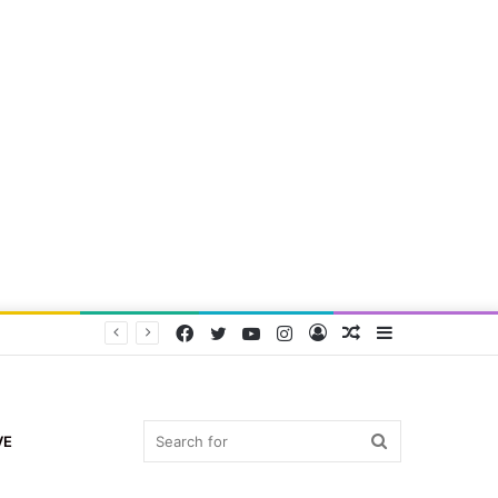
Facebook
Twitter
YouTube
Instagram
Log
Random
Sidebar
In
Article
Search
VE