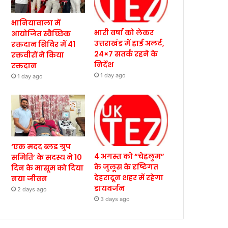
भानियावाला में
भारी वर्षा को लेकर
आयोजित स्वैच्छिक
उत्तराखंड में हाई अलर्ट,
रक्तदान शिविर में 41
24×7 सतर्क रहने के
रक्तवीरों ने किया
निर्देश
रक्तदान
1 day ago
1 day ago
‘एक मदद ब्लड ग्रुप
4 अगस्त को “चेहलुम”
समिति’ के सदस्य ने 10
के जुलूस के दृष्टिगत
दिन के मासूम को दिया
देहरादून शहर में रहेगा
नया जीवन
डायवर्जन
2 days ago
3 days ago