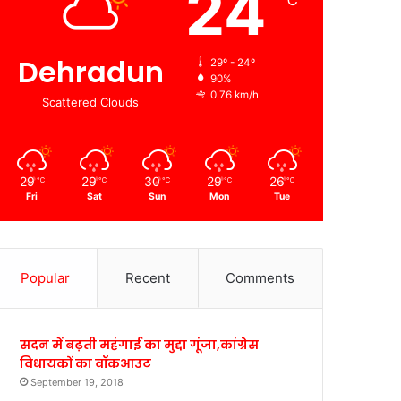
24
℃
Dehradun
29º - 24º
90%
0.76 km/h
Scattered Clouds
29
29
30
29
26
℃
℃
℃
℃
℃
Fri
Sat
Sun
Mon
Tue
Popular
Recent
Comments
सदन में बढ़ती महंगाई का मुद्दा गूंजा,कांग्रेस
विधायकों का वॉकआउट
September 19, 2018