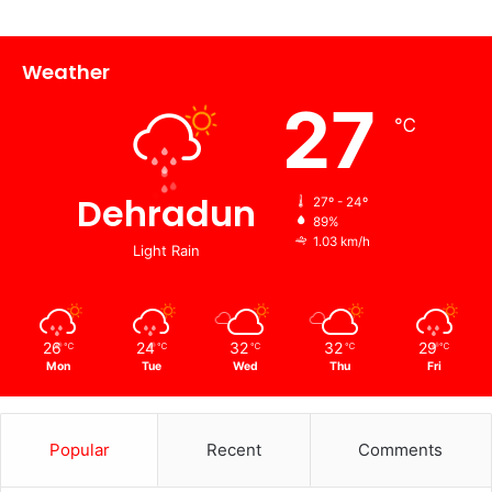
Weather
27
℃
Dehradun
27º - 24º
89%
1.03 km/h
Light Rain
26
24
32
32
29
℃
℃
℃
℃
℃
Mon
Tue
Wed
Thu
Fri
Popular
Recent
Comments