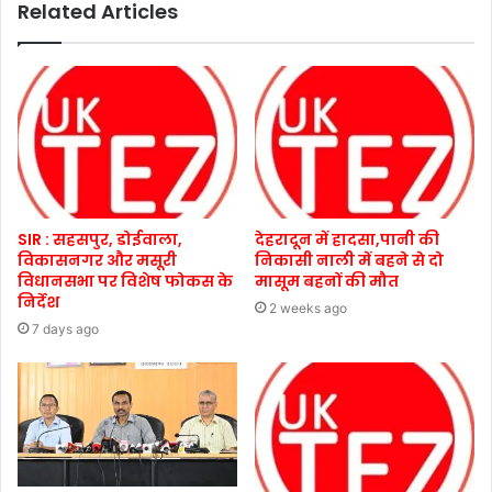
Related Articles
SIR : सहसपुर, डोईवाला,
देहरादून में हादसा,पानी की
विकासनगर और मसूरी
निकासी नाली में बहने से दो
विधानसभा पर विशेष फोकस के
मासूम बहनों की मौत
निर्देश
2 weeks ago
7 days ago