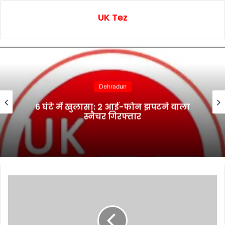
UK Tez
Dehradun
6 घंटे में खुलासा: 2 आई-फोन झपटने वाला
स्नैचर गिरफ्तार