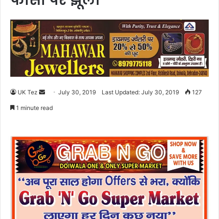
फांसी पर झूला
UK Tez
S
July 30, 2019
Last Updated: July 30, 2019
127
e
1 minute read
n
d
a
n
e
m
a
i
l