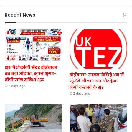
Recent News
शुभ पैथोलॉजी सेंटर डोईवाला
का बड़ा तोहफा, मुफ्त शुगर-
डोईवाला: सावन सेलिब्रेशन में
बीपी जांच सुविधा शुरू
गूंजेंगे मीना राणा और हेमा
2 days ago
नेगी करासी के सुर
2 days ago