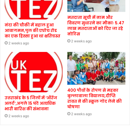
मतदाता सूची में नाम और
विवरण सुधारने का मौकाः 5.47
नंदा की चौकी में बहाल हुआ
लाख मतदाताओं को दिए जा रहे
आवागमन,पुल की एप्रोच रोड
नोटिस
का एक हिस्सा हुआ था क्षतिग्रस्त
2 weeks ago
2 weeks ago
400 पौधों के रोपण से महका
बुल्लावाला विद्यालय,दीप्ति
उत्तराखंड के 5 जिलों में ‘ऑरेंज
रावत ने की स्कूल गोद लेने की
अलर्ट’,अगले 15 घंटे अत्यधिक
घोषणा
भारी बारिश की संभावना
2 weeks ago
2 weeks ago