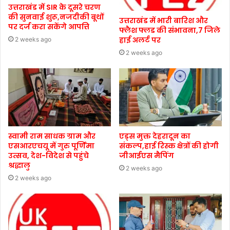
उत्तराखंड में SIR के दूसरे चरण
की सुनवाई शुरू,नजदीकी बूथों
उत्तराखंड में भारी बारिश और
पर दर्ज करा सकेंगे आपत्ति
फ्लैश फ्लड की संभावना,7 जिले
हाई अलर्ट पर
2 weeks ago
2 weeks ago
स्वामी राम साधक ग्राम और
एड्स मुक्त देहरादून का
एसआरएचयू में गुरु पूर्णिमा
संकल्प,हाई रिस्क क्षेत्रों की होगी
उत्सव, देश-विदेश से पहुंचे
जीआईएस मैपिंग
श्रद्धालु
2 weeks ago
2 weeks ago