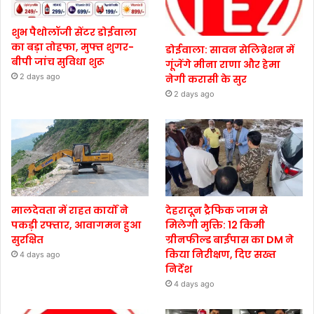
शुभ पैथोलॉजी सेंटर डोईवाला
का बड़ा तोहफा, मुफ्त शुगर-
डोईवाला: सावन सेलिब्रेशन में
बीपी जांच सुविधा शुरू
गूंजेंगे मीना राणा और हेमा
2 days ago
नेगी करासी के सुर
2 days ago
मालदेवता में राहत कार्यों ने
देहरादून ट्रैफिक जाम से
पकड़ी रफ्तार, आवागमन हुआ
मिलेगी मुक्ति: 12 किमी
सुरक्षित
ग्रीनफील्ड बाईपास का DM ने
किया निरीक्षण, दिए सख्त
4 days ago
निर्देश
4 days ago