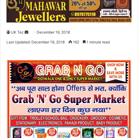
UK Tez
S
December 19, 2018
e
Last Updated: December 19, 2018
162
1 minute read
n
d
a
n
e
m
a
i
l