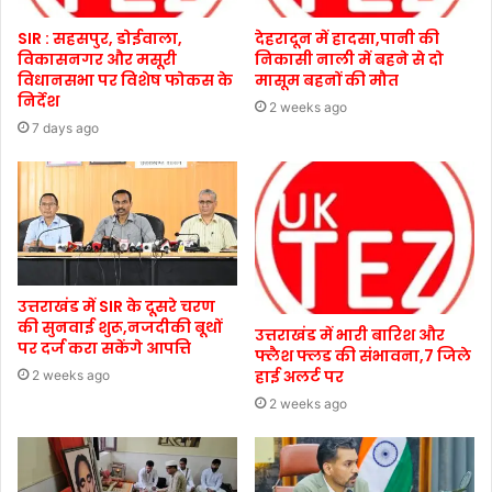
SIR : सहसपुर, डोईवाला,
देहरादून में हादसा,पानी की
विकासनगर और मसूरी
निकासी नाली में बहने से दो
विधानसभा पर विशेष फोकस के
मासूम बहनों की मौत
निर्देश
2 weeks ago
7 days ago
उत्तराखंड में SIR के दूसरे चरण
की सुनवाई शुरू,नजदीकी बूथों
उत्तराखंड में भारी बारिश और
पर दर्ज करा सकेंगे आपत्ति
फ्लैश फ्लड की संभावना,7 जिले
हाई अलर्ट पर
2 weeks ago
2 weeks ago