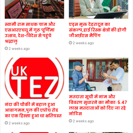
स्वामी राम साधक ग्राम और
एड्स मुक्त देहरादून का
एसआरएचयू में गुरु पूर्णिमा
संकल्प,हाई रिस्क क्षेत्रों की होगी
उत्सव, देश-विदेश से पहुंचे
जीआईएस मैपिंग
श्रद्धालु
2 weeks ago
2 weeks ago
मतदाता सूची में नाम और
विवरण सुधारने का मौकाः 5.47
नंदा की चौकी में बहाल हुआ
लाख मतदाताओं को दिए जा रहे
आवागमन,पुल की एप्रोच रोड
नोटिस
का एक हिस्सा हुआ था क्षतिग्रस्त
2 weeks ago
2 weeks ago