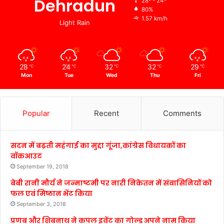
Dehradun
28º - 24º
80%
1.57 km/h
Light Rain
28
24
32
32
29
℃
℃
℃
℃
℃
Mon
Tue
Wed
Thu
Fri
Popular
Recent
Comments
सदन में बढ़ती महंगाई का मुद्दा गूंजा,कांग्रेस विधायकों का
वॉकआउट
September 19, 2018
बेबी रानी मौर्य ने जन्माष्टमी पर नारी निकेतन में संवासिनियों को
फल एवं मिष्ठान भेंट किया
September 3, 2018
प्रणब और शिबनाथ ने कपल इवेंट का गोल्ड अपने नाम किया