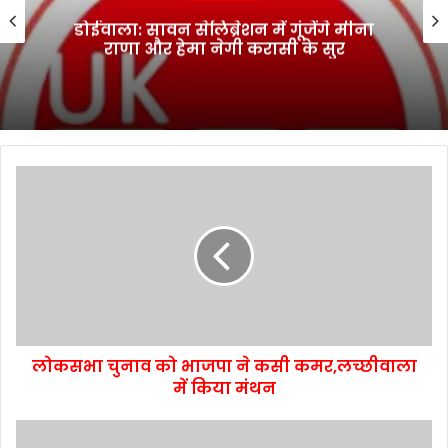
डोईवाला: सावन सेलिब्रेशन में गूंजेंगे मीना
राणा और हेमा नेगी करासी के सुर
लोकसभा चुनाव को भाजपा ने कसी कमर,लच्छीवाला
में किया मंथन