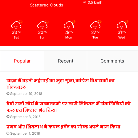
0.5 km/h
Scattered Clouds
30
30
29
27
31
℃
℃
℃
℃
℃
Sat
Sun
Mon
Tue
Wed
Popular
Recent
Comments
सदन में बढ़ती महंगाई का मुद्दा गूंजा,कांग्रेस विधायकों का
वॉकआउट
September 19, 2018
बेबी रानी मौर्य ने जन्माष्टमी पर नारी निकेतन में संवासिनियों को
फल एवं मिष्ठान भेंट किया
September 3, 2018
प्रणब और शिबनाथ ने कपल इवेंट का गोल्ड अपने नाम किया
September 1, 2018