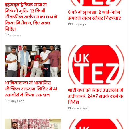
देहरादून ट्रैफिक जाम से
मिलेगी मुक्ति: 12 किमी
6 घंटे में खुलासा: 2 आई-फोन
ग्रीनफील्ड बाईपास का DM ने
झपटने वाला स्नैचर गिरफ्तार
किया निरीक्षण, दिए सख्त
1 day ago
निर्देश
1 day ago
भानियावाला में आयोजित
स्वैच्छिक रक्तदान शिविर में 41
भारी वर्षा को लेकर उत्तराखंड में
रक्तवीरों ने किया रक्तदान
हाई अलर्ट, 24×7 सतर्क रहने के
2 days ago
निर्देश
2 days ago