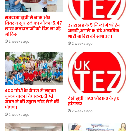
मतदाता सूची में नाम और
विवरण सुधारने का मौकाः 5.47
उत्तराखंड के 5 जिलों में ‘ऑरेंज
लाख मतदाताओं को दिए जा रहे
अलर्ट’,अगले 15 घंटे अत्यधिक
नोटिस
भारी बारिश की संभावना
2 weeks ago
2 weeks ago
400 पौधों के रोपण से महका
बुल्लावाला विद्यालय,दीप्ति
देखें सूची : IAS और IFS के हुए
रावत ने की स्कूल गोद लेने की
ट्रांसफर
घोषणा
2 weeks ago
2 weeks ago