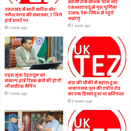
स्वामी राम साधक ग्राम और
एसआरएचयू में गुरु पूर्णिमा
उत्तराखंड में भारी बारिश और
उत्सव, देश-विदेश से पहुंचे
फ्लैश फ्लड की संभावना,7 जिले
श्रद्धालु
हाई अलर्ट पर
1 week ago
1 week ago
एड्स मुक्त देहरादून का
संकल्प,हाई रिस्क क्षेत्रों की होगी
नंदा की चौकी में बहाल हुआ
जीआईएस मैपिंग
आवागमन,पुल की एप्रोच रोड
का एक हिस्सा हुआ था क्षतिग्रस्त
1 week ago
2 weeks ago