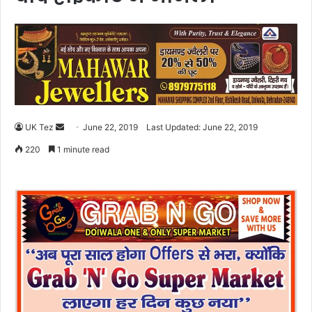
UK Tez
S
June 22, 2019
Last Updated: June 22, 2019
e
220
1 minute read
n
d
a
n
e
m
a
i
l