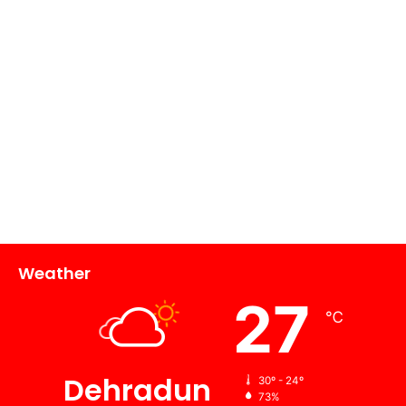
Weather
27
℃
Dehradun
30º - 24º
73%