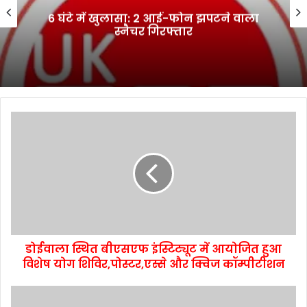
6 घंटे में खुलासा: 2 आई-फोन झपटने वाला
स्नैचर गिरफ्तार
डोईवाला स्थित बीएसएफ इंस्टिट्यूट में आयोजित हुआ
विशेष योग शिविर,पोस्टर,एस्से और क्विज कॉम्पीटीशन