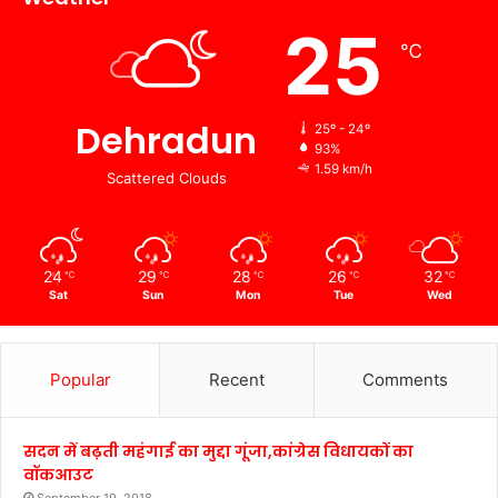
25
℃
Dehradun
25º - 24º
93%
1.59 km/h
Scattered Clouds
24
29
28
26
32
℃
℃
℃
℃
℃
Sat
Sun
Mon
Tue
Wed
Popular
Recent
Comments
सदन में बढ़ती महंगाई का मुद्दा गूंजा,कांग्रेस विधायकों का
वॉकआउट