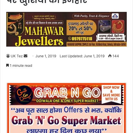
पर खुशियों का इजहार
UK Tez
S
June 1, 2019
Last Updated: June 1, 2019
144
e
1 minute read
n
d
a
n
e
m
a
i
l