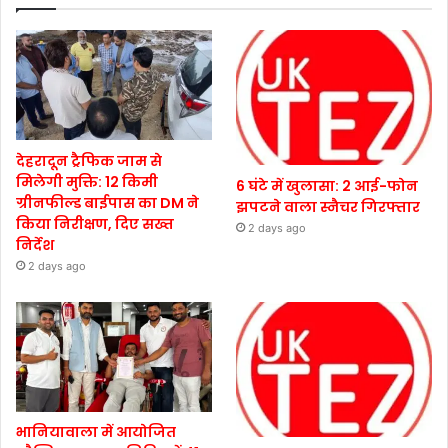
देहरादून ट्रैफिक जाम से
मिलेगी मुक्ति: 12 किमी
6 घंटे में खुलासा: 2 आई-फोन
ग्रीनफील्ड बाईपास का DM ने
झपटने वाला स्नैचर गिरफ्तार
किया निरीक्षण, दिए सख्त
2 days ago
निर्देश
2 days ago
भानियावाला में आयोजित