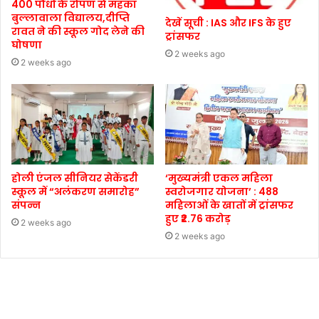
400 पौधों के रोपण से महका
बुल्लावाला विद्यालय,दीप्ति
देखें सूची : IAS और IFS के हुए
रावत ने की स्कूल गोद लेने की
ट्रांसफर
घोषणा
2 weeks ago
2 weeks ago
होली एंजल सीनियर सेकेंडरी
‘मुख्यमंत्री एकल महिला
स्कूल में “अलंकरण समारोह”
स्वरोजगार योजना’ : 488
संपन्न
महिलाओं के खातों में ट्रांसफर
हुए ₹2.76 करोड़
2 weeks ago
2 weeks ago