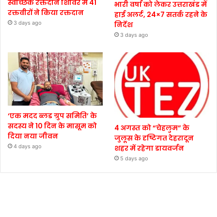
स्वैच्छिक रक्तदान शिविर में 41
भारी वर्षा को लेकर उत्तराखंड में
रक्तवीरों ने किया रक्तदान
हाई अलर्ट, 24×7 सतर्क रहने के
3 days ago
निर्देश
3 days ago
‘एक मदद ब्लड ग्रुप समिति’ के
सदस्य ने 10 दिन के मासूम को
4 अगस्त को “चेहलुम” के
दिया नया जीवन
जुलूस के दृष्टिगत देहरादून
4 days ago
शहर में रहेगा डायवर्जन
5 days ago