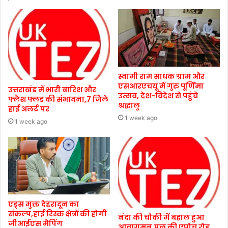
स्वामी राम साधक ग्राम और
एसआरएचयू में गुरु पूर्णिमा
उत्तराखंड में भारी बारिश और
उत्सव, देश-विदेश से पहुंचे
फ्लैश फ्लड की संभावना,7 जिले
श्रद्धालु
हाई अलर्ट पर
1 week ago
1 week ago
एड्स मुक्त देहरादून का
संकल्प,हाई रिस्क क्षेत्रों की होगी
नंदा की चौकी में बहाल हुआ
जीआईएस मैपिंग
आवागमन,पुल की एप्रोच रोड