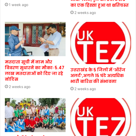
का एक हिस्सा हुआ था क्षतिग्रस्त
1 week ago
2 weeks ago
मतदाता सूची में नाम और
विवरण सुधारने का मौकाः 5.47
उत्तराखंड के 5 जिलों में ‘ऑरेंज
लाख मतदाताओं को दिए जा रहे
अलर्ट’,अगले 15 घंटे अत्यधिक
नोटिस
भारी बारिश की संभावना
2 weeks ago
2 weeks ago