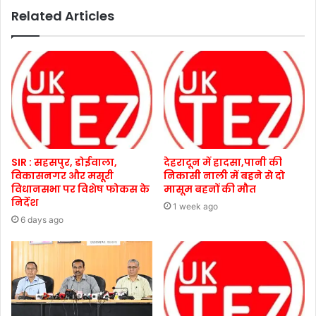
Related Articles
SIR : सहसपुर, डोईवाला,
देहरादून में हादसा,पानी की
विकासनगर और मसूरी
निकासी नाली में बहने से दो
विधानसभा पर विशेष फोकस के
मासूम बहनों की मौत
निर्देश
1 week ago
6 days ago