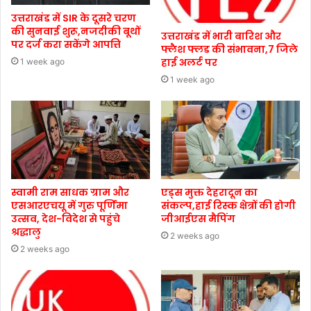
उत्तराखंड में SIR के दूसरे चरण
की सुनवाई शुरू,नजदीकी बूथों
उत्तराखंड में भारी बारिश और
पर दर्ज करा सकेंगे आपत्ति
फ्लैश फ्लड की संभावना,7 जिले
हाई अलर्ट पर
1 week ago
1 week ago
स्वामी राम साधक ग्राम और
एड्स मुक्त देहरादून का
एसआरएचयू में गुरु पूर्णिमा
संकल्प,हाई रिस्क क्षेत्रों की होगी
उत्सव, देश-विदेश से पहुंचे
जीआईएस मैपिंग
श्रद्धालु
2 weeks ago
2 weeks ago