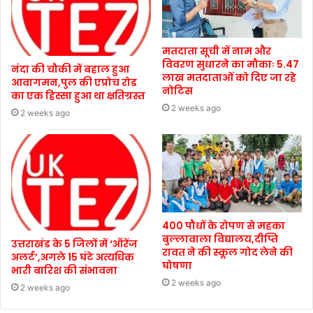
मतदाता सूची में नाम और
विवरण सुधारने का मौकाः 5.47
नंदा की चौकी में बहाल हुआ
लाख मतदाताओं को दिए जा रहे
आवागमन,पुल की एप्रोच रोड
नोटिस
का एक हिस्सा हुआ था क्षतिग्रस्त
2 weeks ago
2 weeks ago
400 पौधों के रोपण से महका
बुल्लावाला विद्यालय,दीप्ति
उत्तराखंड के 5 जिलों में ‘ऑरेंज
रावत ने की स्कूल गोद लेने की
अलर्ट’,अगले 15 घंटे अत्यधिक
घोषणा
भारी बारिश की संभावना
2 weeks ago
2 weeks ago