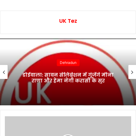
UK Tez
Dehradun
डोईवाला: सावन सेलिब्रेशन में गूंजेंगे मीना
राणा और हेमा नेगी करासी के सुर