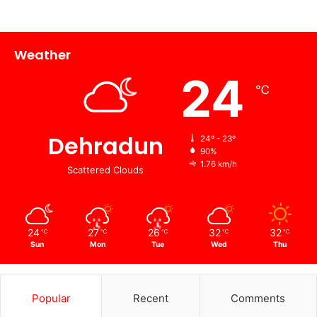
Weather
24
℃
Dehradun
24º - 23º
90%
1.76 km/h
Scattered Clouds
24
27
26
32
32
℃
℃
℃
℃
℃
Sun
Mon
Tue
Wed
Thu
Popular
Recent
Comments