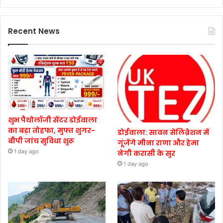
Recent News
शुभ पैथोलॉजी सेंटर डोईवाला
का बड़ा तोहफा, मुफ्त शुगर-
डोईवाला: सावन सेलिब्रेशन में
बीपी जांच सुविधा शुरू
गूंजेंगे मीना राणा और हेमा
1 day ago
नेगी करासी के सुर
1 day ago