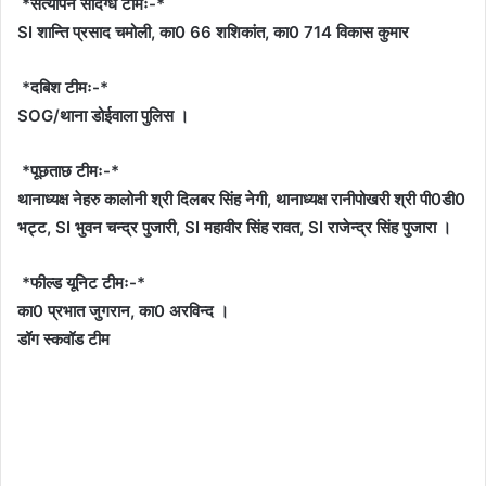
*सत्यापन संदिग्ध टीमः-*
SI शान्ति प्रसाद चमोली, का0 66 शशिकांत, का0 714 विकास कुमार
*दबिश टीमः-*
SOG/थाना डोईवाला पुलिस ।
*पूछताछ टीमः-*
थानाध्यक्ष नेहरु कालोनी श्री दिलबर सिंह नेगी, थानाध्यक्ष रानीपोखरी श्री पी0डी0
भट्ट, SI भुवन चन्द्र पुजारी, SI महावीर सिंह रावत, SI राजेन्द्र सिंह पुजारा ।
*फील्ड यूनिट टीमः-*
का0 प्रभात जुगरान, का0 अरविन्द ।
डॉग स्कवॉड टीम