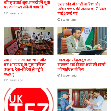
की सुनवाई शुरू,नजदीकी बूथों
उत्तराखंड में भारी बारिश और
पर दर्ज करा सकेंगे आपत्ति
फ्लैश फ्लड की संभावना,7 जिले
हाई अलर्ट पर
1 week ago
1 week ago
स्वामी राम साधक ग्राम और
एड्स मुक्त देहरादून का
एसआरएचयू में गुरु पूर्णिमा
संकल्प,हाई रिस्क क्षेत्रों की होगी
उत्सव, देश-विदेश से पहुंचे
जीआईएस मैपिंग
श्रद्धालु
1 week ago
1 week ago