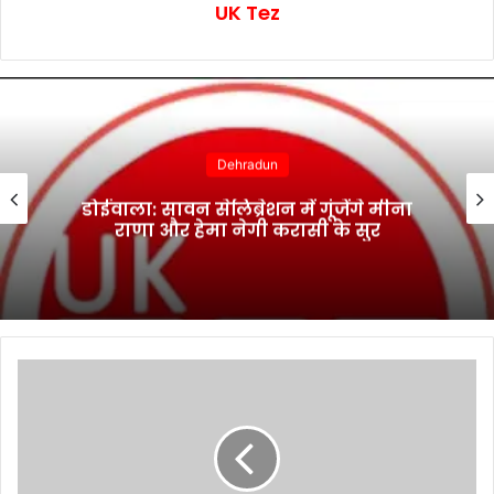
UK Tez
Dehradun
डोईवाला: सावन सेलिब्रेशन में गूंजेंगे मीना
राणा और हेमा नेगी करासी के सुर