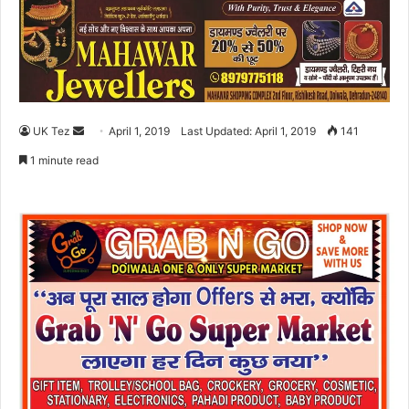
UK Tez
S
April 1, 2019
Last Updated: April 1, 2019
141
e
1 minute read
n
d
a
n
e
m
a
i
l