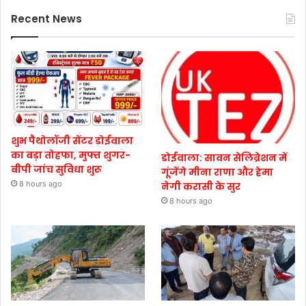
Recent News
शुभ पैथोलॉजी सेंटर डोईवाला
का बड़ा तोहफा, मुफ्त शुगर-
डोईवाला: सावन सेलिब्रेशन में
बीपी जांच सुविधा शुरू
गूंजेंगे मीना राणा और हेमा
8 hours ago
नेगी करासी के सुर
8 hours ago