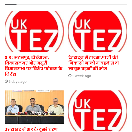
SIR : सहसपुर, डोईवाला,
देहरादून में हादसा,पानी की
विकासनगर और मसूरी
निकासी नाली में बहने से दो
विधानसभा पर विशेष फोकस के
मासूम बहनों की मौत
निर्देश
1 week ago
5 days ago
उत्तराखंड में SIR के दूसरे चरण