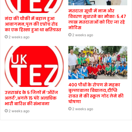
मतदाता सूची में नाम और
विवरण सुधारने का मौकाः 5.47
नंदा की चौकी में बहाल हुआ
लाख मतदाताओं को दिए जा रहे
आवागमन,पुल की एप्रोच रोड
नोटिस
का एक हिस्सा हुआ था क्षतिग्रस्त
2 weeks ago
2 weeks ago
400 पौधों के रोपण से महका
बुल्लावाला विद्यालय,दीप्ति
उत्तराखंड के 5 जिलों में ‘ऑरेंज
रावत ने की स्कूल गोद लेने की
अलर्ट’,अगले 15 घंटे अत्यधिक
घोषणा
भारी बारिश की संभावना
2 weeks ago
2 weeks ago