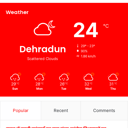
Weather
24
℃
Dehradun
29º - 23º
90%
1.86 km/h
Scattered Clouds
29
28
26
32
31
℃
℃
℃
℃
℃
Sun
Mon
Tue
Wed
Thu
Popular
Recent
Comments