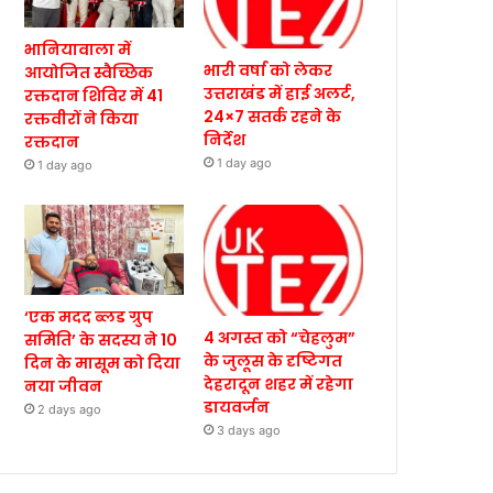
भानियावाला में
भारी वर्षा को लेकर
आयोजित स्वैच्छिक
उत्तराखंड में हाई अलर्ट,
रक्तदान शिविर में 41
24×7 सतर्क रहने के
रक्तवीरों ने किया
निर्देश
रक्तदान
1 day ago
1 day ago
‘एक मदद ब्लड ग्रुप
4 अगस्त को “चेहलुम”
समिति’ के सदस्य ने 10
के जुलूस के दृष्टिगत
दिन के मासूम को दिया
देहरादून शहर में रहेगा
नया जीवन
डायवर्जन
2 days ago
3 days ago