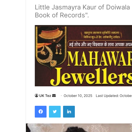
Little Jasmayra Kaur of Doiwala 
Book of Records".
UK Tez
S
October 10, 2025
Last Updated: Octobe
e
Facebook
Twitter
LinkedIn
n
d
a
n