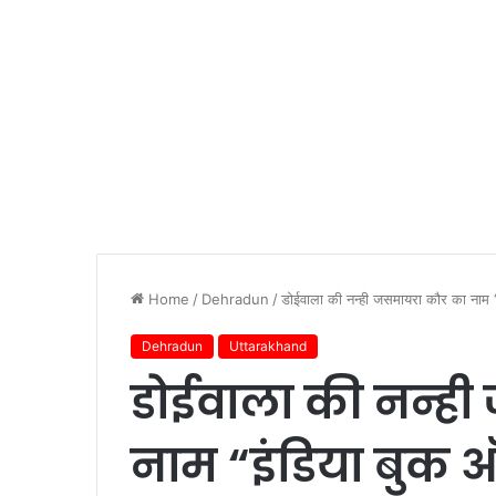
Home
/
Dehradun
/
डोईवाला की नन्ही जसमायरा कौर का नाम “इ
Dehradun
Uttarakhand
डोईवाला की नन्ह
नाम “इंडिया बुक ऑफ़