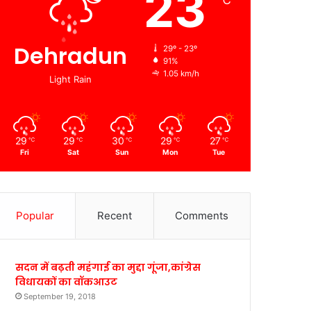
23
℃
Dehradun
29º - 23º
91%
1.05 km/h
Light Rain
29
29
30
29
27
℃
℃
℃
℃
℃
Fri
Sat
Sun
Mon
Tue
Popular
Recent
Comments
सदन में बढ़ती महंगाई का मुद्दा गूंजा,कांग्रेस
विधायकों का वॉकआउट
September 19, 2018