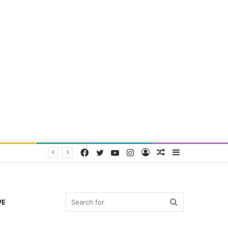
Facebook
Twitter
YouTube
Instagram
Log
Random
Sidebar
In
Article
Search
VE