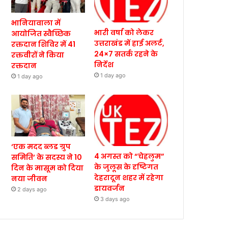
भानियावाला में
भारी वर्षा को लेकर
आयोजित स्वैच्छिक
उत्तराखंड में हाई अलर्ट,
रक्तदान शिविर में 41
24×7 सतर्क रहने के
रक्तवीरों ने किया
निर्देश
रक्तदान
1 day ago
1 day ago
‘एक मदद ब्लड ग्रुप
4 अगस्त को “चेहलुम”
समिति’ के सदस्य ने 10
के जुलूस के दृष्टिगत
दिन के मासूम को दिया
देहरादून शहर में रहेगा
नया जीवन
डायवर्जन
2 days ago
3 days ago