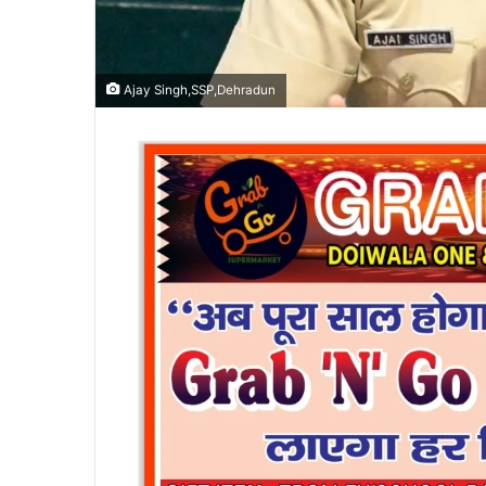
Ajay Singh,SSP,Dehradun