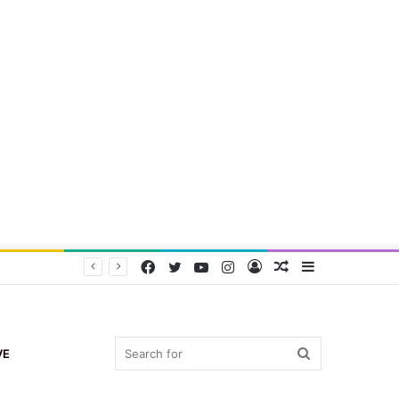
Facebook
Twitter
YouTube
Instagram
Log
Random
Sidebar
In
Article
Search
VE