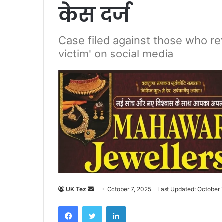
केस दर्ज
Case filed against those who re
victim' on social media
UK Tez
S
October 7, 2025
Last Updated: October 
e
Facebook
Twitter
LinkedIn
n