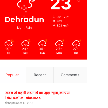
23
℃
Dehradun
29º - 23º
90%
1.03 km/h
Light Rain
29
29
30
29
27
℃
℃
℃
℃
℃
Fri
Sat
Sun
Mon
Tue
Popular
Recent
Comments
सदन में बढ़ती महंगाई का मुद्दा गूंजा,कांग्रेस
विधायकों का वॉकआउट
September 19, 2018