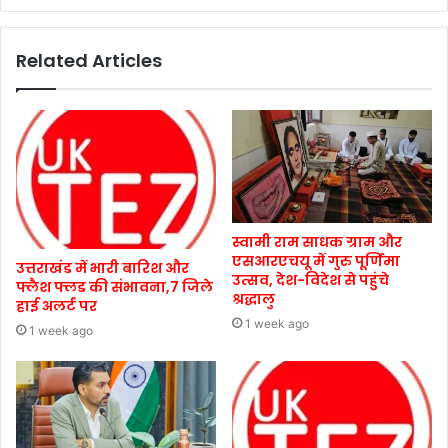
Related Articles
स्वामी राम साधक ग्राम और
एसआरएचयू में गुरु पूर्णिमा
उत्तराखंड में भारी बारिश और
उत्सव, देश-विदेश से पहुंचे
फ्लैश फ्लड की संभावना,7 जिले
श्रद्धालु
हाई अलर्ट पर
1 week ago
1 week ago