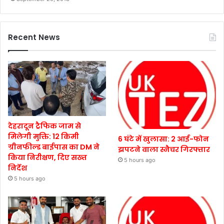
Recent News
देहरादून ट्रैफिक जाम से
मिलेगी मुक्ति: 12 किमी
6 घंटे में खुलासा: 2 आई-फोन
ग्रीनफील्ड बाईपास का DM ने
झपटने वाला स्नैचर गिरफ्तार
किया निरीक्षण, दिए सख्त
5 hours ago
निर्देश
5 hours ago