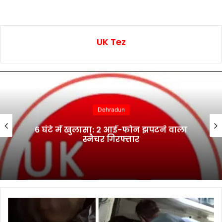
UK Tez
Dehradun
6 घंटे में खुलासा: 2 आई-फोन झपटने वाला
स्नैचर गिरफ्तार