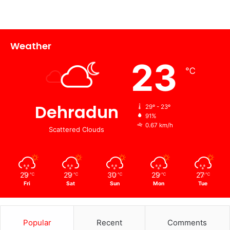
Weather
23
℃
Dehradun
29º - 23º
91%
0.67 km/h
Scattered Clouds
29
29
30
29
27
℃
℃
℃
℃
℃
Fri
Sat
Sun
Mon
Tue
Popular
Recent
Comments