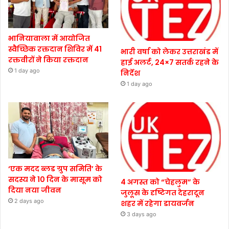
भानियावाला में आयोजित
स्वैच्छिक रक्तदान शिविर में 41
भारी वर्षा को लेकर उत्तराखंड में
रक्तवीरों ने किया रक्तदान
हाई अलर्ट, 24×7 सतर्क रहने के
1 day ago
निर्देश
1 day ago
‘एक मदद ब्लड ग्रुप समिति’ के
सदस्य ने 10 दिन के मासूम को
4 अगस्त को “चेहलुम” के
दिया नया जीवन
जुलूस के दृष्टिगत देहरादून
2 days ago
शहर में रहेगा डायवर्जन
3 days ago