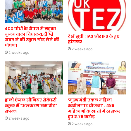
400 पौधों के रोपण से महका
बुल्लावाला विद्यालय,दीप्ति
देखें सूची : IAS और IFS के हुए
रावत ने की स्कूल गोद लेने की
ट्रांसफर
घोषणा
2 weeks ago
2 weeks ago
होली एंजल सीनियर सेकेंडरी
‘मुख्यमंत्री एकल महिला
स्कूल में “अलंकरण समारोह”
स्वरोजगार योजना’ : 488
संपन्न
महिलाओं के खातों में ट्रांसफर
हुए ₹2.76 करोड़
2 weeks ago
2 weeks ago