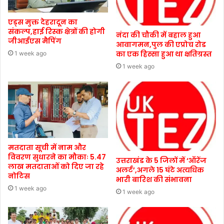
एड्स मुक्त देहरादून का
संकल्प,हाई रिस्क क्षेत्रों की होगी
नंदा की चौकी में बहाल हुआ
जीआईएस मैपिंग
आवागमन,पुल की एप्रोच रोड
का एक हिस्सा हुआ था क्षतिग्रस्त
1 week ago
1 week ago
मतदाता सूची में नाम और
विवरण सुधारने का मौकाः 5.47
उत्तराखंड के 5 जिलों में ‘ऑरेंज
लाख मतदाताओं को दिए जा रहे
अलर्ट’,अगले 15 घंटे अत्यधिक
नोटिस
भारी बारिश की संभावना
1 week ago
1 week ago