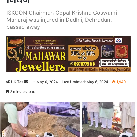
निधन
ISKCON Chairman Gopal Krishna Goswami
Maharaj was injured in Dudhli, Dehradun,
passed away
UK Tez
S
May 6, 2024
Last Updated: May 6, 2024
1,949
e
2 minutes read
n
d
a
n
e
m