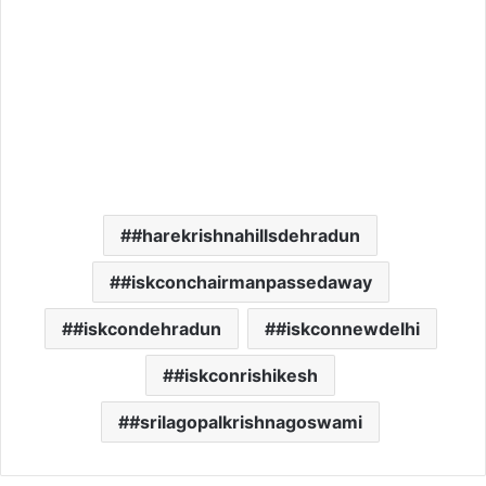
#harekrishnahillsdehradun
#iskconchairmanpassedaway
#iskcondehradun
#iskconnewdelhi
#iskconrishikesh
#srilagopalkrishnagoswami