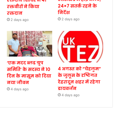
रक्तदान शिविर में 41
24×7 सतर्क रहने के
रक्तवीरों ने किया
निर्देश
रक्तदान
2 days ago
2 days ago
‘एक मदद ब्लड ग्रुप
4 अगस्त को “चेहलुम”
समिति’ के सदस्य ने 10
के जुलूस के दृष्टिगत
दिन के मासूम को दिया
देहरादून शहर में रहेगा
नया जीवन
डायवर्जन
4 days ago
4 days ago