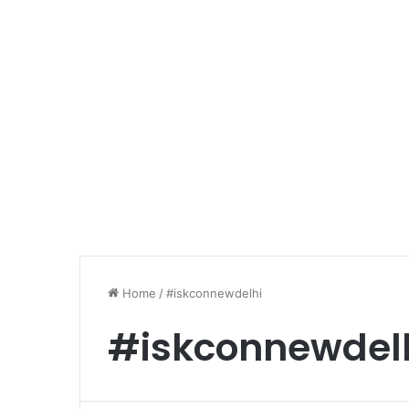
Home
/
#iskconnewdelhi
#iskconnewdel