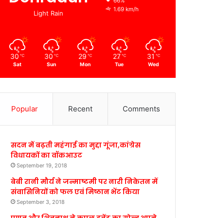
66%
1.69 km/h
Light Rain
30
30
29
27
31
℃
℃
℃
℃
℃
Sat
Sun
Mon
Tue
Wed
Popular
Recent
Comments
सदन में बढ़ती महंगाई का मुद्दा गूंजा,कांग्रेस
विधायकों का वॉकआउट
September 19, 2018
बेबी रानी मौर्य ने जन्माष्टमी पर नारी निकेतन में
संवासिनियों को फल एवं मिष्ठान भेंट किया
September 3, 2018