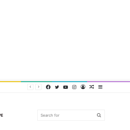
Facebook
Twitter
YouTube
Instagram
Log
Random
Sidebar
In
Article
Search
VE