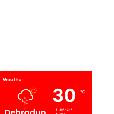
Weather
30
℃
Dehradun
30º - 24º