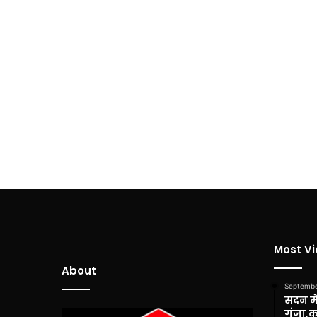
Most V
About
Septembe
सदन में
गूंजा,