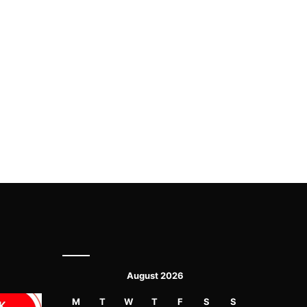
August 2026
M
T
W
T
F
S
S