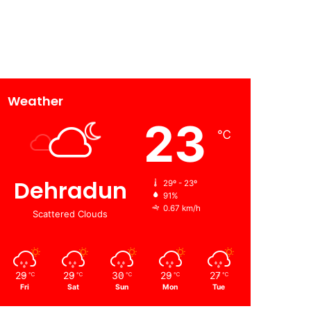
Weather
23
℃
Dehradun
29º - 23º
91%
0.67 km/h
Scattered Clouds
29
29
30
29
27
℃
℃
℃
℃
℃
Fri
Sat
Sun
Mon
Tue