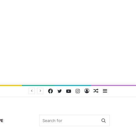
Facebook
Twitter
YouTube
Instagram
Log
Random
Sidebar
In
Article
Search
VE