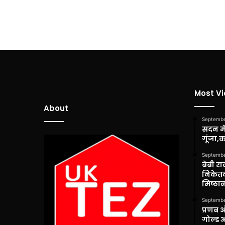
Most V
About
Septembe
सदन में
गूंजा,
Septembe
बेबी रा
निकेतन
मिष्ठान
Septembe
प्रणब 
गोल्ड 