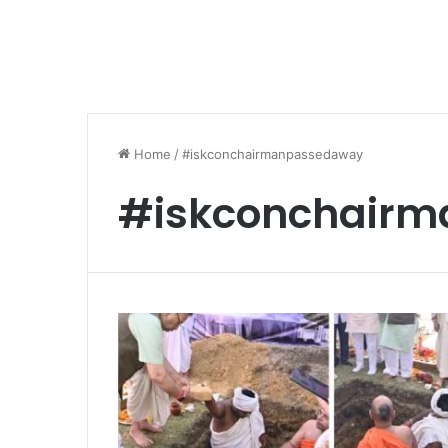
Home
/
#iskconchairmanpassedaway
#iskconchair