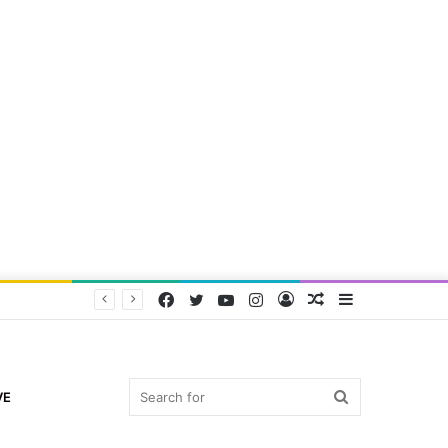
Facebook
Twitter
YouTube
Instagram
Log
Random
Sidebar
In
Article
Search
VE