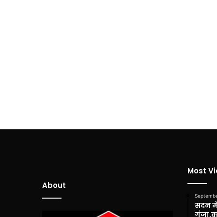
Most V
About
Septembe
सदन में
गूंजा,