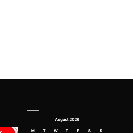
August 2026
M
T
W
T
F
S
S