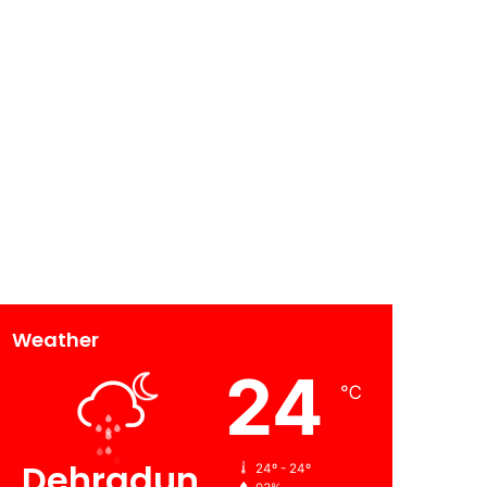
Weather
24
℃
Dehradun
24º - 24º