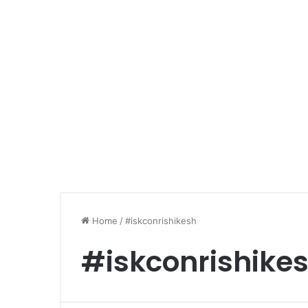
Home
/
#iskconrishikesh
#iskconrishike