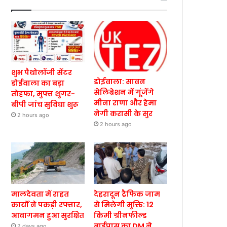
शुभ पैथोलॉजी सेंटर
डोईवाला: सावन
डोईवाला का बड़ा
सेलिब्रेशन में गूंजेंगे
तोहफा, मुफ्त शुगर-
मीना राणा और हेमा
बीपी जांच सुविधा शुरू
नेगी करासी के सुर
2 hours ago
2 hours ago
मालदेवता में राहत
देहरादून ट्रैफिक जाम
कार्यों ने पकड़ी रफ्तार,
से मिलेगी मुक्ति: 12
आवागमन हुआ सुरक्षित
किमी ग्रीनफील्ड
बाईपास का DM ने
2 days ago