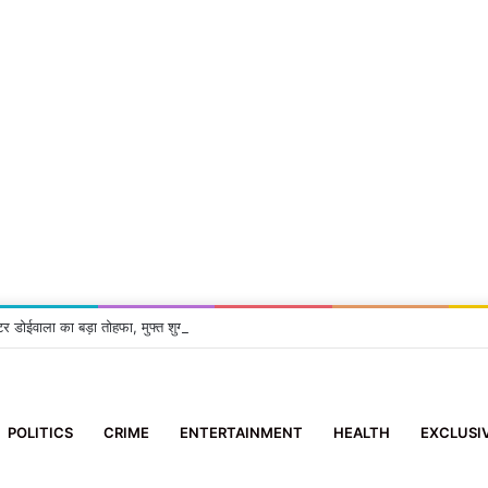
टर डोईवाला का बड़ा तोहफा, मुफ्त शुगर-बीपी जांच सुविधा शुरू
POLITICS
CRIME
ENTERTAINMENT
HEALTH
EXCLUSI