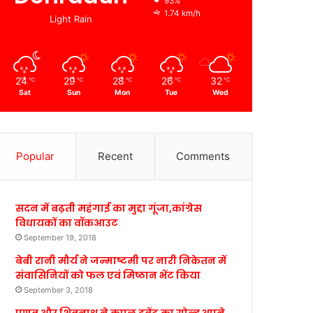
93%
1.74 km/h
Light Rain
24
29
28
26
32
℃
℃
℃
℃
℃
Sat
Sun
Mon
Tue
Wed
Popular
Recent
Comments
सदन में बढ़ती महंगाई का मुद्दा गूंजा,कांग्रेस
विधायकों का वॉकआउट
September 19, 2018
बेबी रानी मौर्य ने जन्माष्टमी पर नारी निकेतन में
संवासिनियों को फल एवं मिष्ठान भेंट किया
September 3, 2018