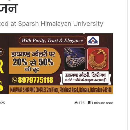
ोजन
zed at Sparsh Himalayan University
025
176
1 minute read