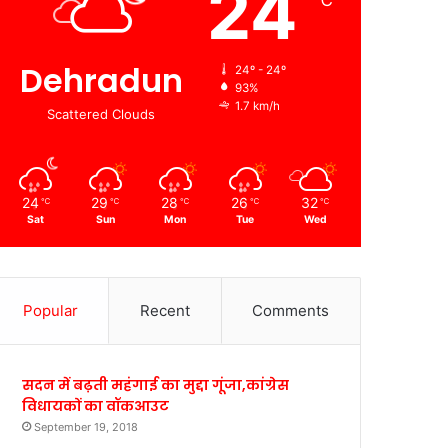
24
℃
Dehradun
24º - 24º
93%
1.7 km/h
Scattered Clouds
24
29
28
26
32
℃
℃
℃
℃
℃
Sat
Sun
Mon
Tue
Wed
Popular
Recent
Comments
सदन में बढ़ती महंगाई का मुद्दा गूंजा,कांग्रेस
विधायकों का वॉकआउट
September 19, 2018