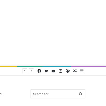
Facebook
Twitter
YouTube
Instagram
Log
Random
Sidebar
In
Article
Search
VE