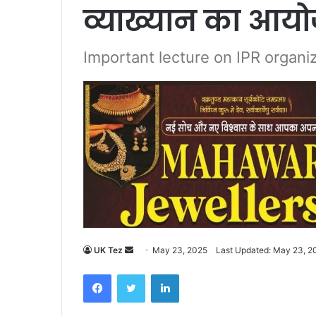
व्याख्यान का आय
Important lecture on IPR organi
UK Tez
S
May 23, 2025
Last Updated: May 23, 2
e
Facebook
Twitter
LinkedIn
n
d