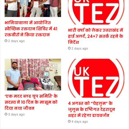
भानियावाला में आयोजित
स्वैच्छिक रक्तदान शिविर में 41
भारी वर्षा को लेकर उत्तराखंड में
रक्तवीरों ने किया रक्तदान
हाई अलर्ट, 24×7 सतर्क रहने के
2 days ago
निर्देश
2 days ago
‘एक मदद ब्लड ग्रुप समिति’ के
सदस्य ने 10 दिन के मासूम को
4 अगस्त को “चेहलुम” के
दिया नया जीवन
जुलूस के दृष्टिगत देहरादून
3 days ago
शहर में रहेगा डायवर्जन
4 days ago