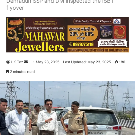
Dehradun SSP and DM inspected the ISBT
flyover
UK Tez
S
May 23, 2025
Last Updated: May 23, 2025
186
e
2 minutes read
n
d
a
n
e
m
a
i
l