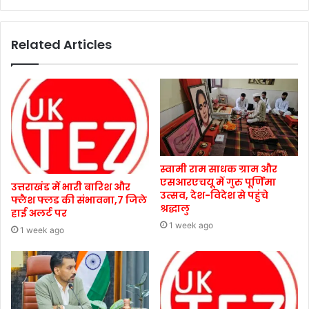
Related Articles
स्वामी राम साधक ग्राम और
एसआरएचयू में गुरु पूर्णिमा
उत्तराखंड में भारी बारिश और
उत्सव, देश-विदेश से पहुंचे
फ्लैश फ्लड की संभावना,7 जिले
श्रद्धालु
हाई अलर्ट पर
1 week ago
1 week ago