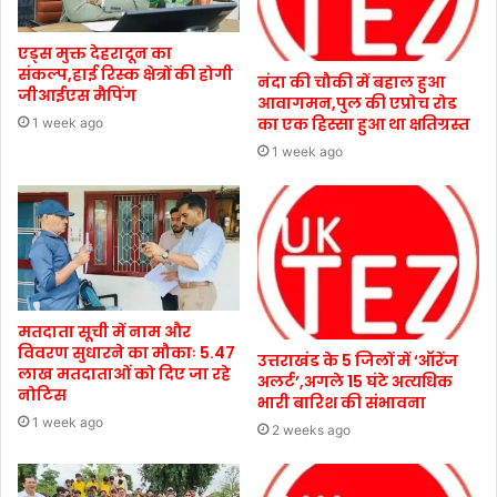
एड्स मुक्त देहरादून का
संकल्प,हाई रिस्क क्षेत्रों की होगी
नंदा की चौकी में बहाल हुआ
जीआईएस मैपिंग
आवागमन,पुल की एप्रोच रोड
का एक हिस्सा हुआ था क्षतिग्रस्त
1 week ago
1 week ago
मतदाता सूची में नाम और
विवरण सुधारने का मौकाः 5.47
उत्तराखंड के 5 जिलों में ‘ऑरेंज
लाख मतदाताओं को दिए जा रहे
अलर्ट’,अगले 15 घंटे अत्यधिक
नोटिस
भारी बारिश की संभावना
1 week ago
2 weeks ago