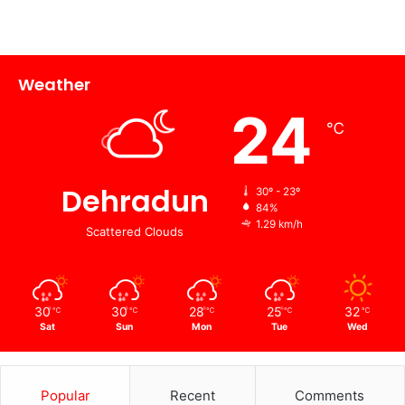
Weather
24
℃
Dehradun
30º - 23º
84%
1.29 km/h
Scattered Clouds
30
30
28
25
32
℃
℃
℃
℃
℃
Sat
Sun
Mon
Tue
Wed
Popular
Recent
Comments