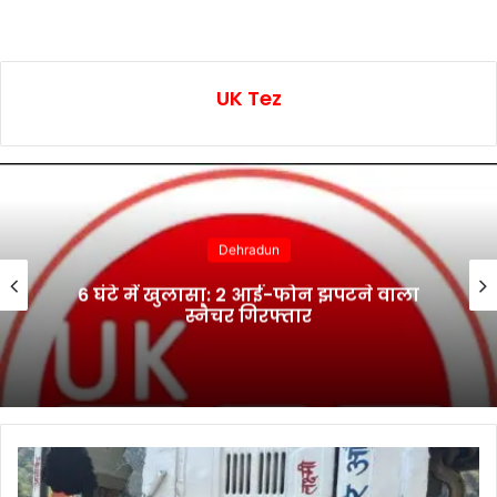
UK Tez
Dehradun
6 घंटे में खुलासा: 2 आई-फोन झपटने वाला
स्नैचर गिरफ्तार