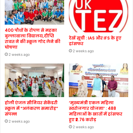
400 पौधों के रोपण से महका
बुल्लावाला विद्यालय,दीप्ति
देखें सूची : IAS और IFS के हुए
रावत ने की स्कूल गोद लेने की
ट्रांसफर
घोषणा
2 weeks ago
2 weeks ago
होली एंजल सीनियर सेकेंडरी
‘मुख्यमंत्री एकल महिला
स्कूल में “अलंकरण समारोह”
स्वरोजगार योजना’ : 488
संपन्न
महिलाओं के खातों में ट्रांसफर
हुए ₹2.76 करोड़
2 weeks ago
2 weeks ago