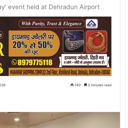
ay' event held at Dehradun Airport
2026
140
3 minutes read