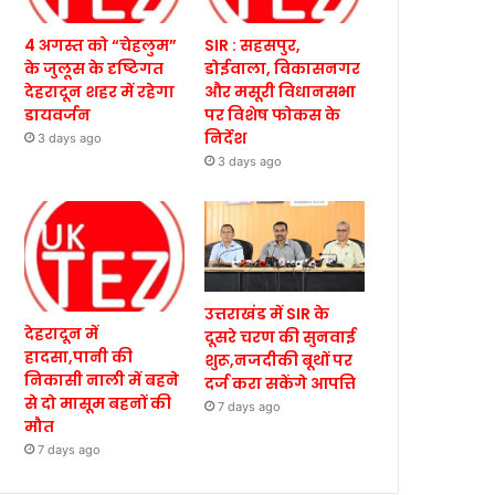
4 अगस्त को “चेहलुम”
SIR : सहसपुर,
के जुलूस के दृष्टिगत
डोईवाला, विकासनगर
देहरादून शहर में रहेगा
और मसूरी विधानसभा
डायवर्जन
पर विशेष फोकस के
निर्देश
3 days ago
3 days ago
उत्तराखंड में SIR के
देहरादून में
दूसरे चरण की सुनवाई
हादसा,पानी की
शुरू,नजदीकी बूथों पर
निकासी नाली में बहने
दर्ज करा सकेंगे आपत्ति
से दो मासूम बहनों की
7 days ago
मौत
7 days ago