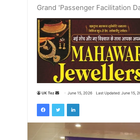
Grand 'Passenger Facilitation D
UK Tez
S
June 15, 2026
Last Updated: June 15, 
e
Facebook
Twitter
LinkedIn
n
d
a
n
e