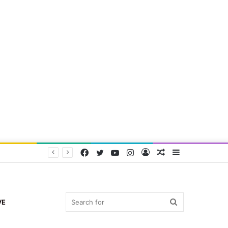
Facebook
Twitter
YouTube
Instagram
Log
Random
Sidebar
In
Article
Search
VE