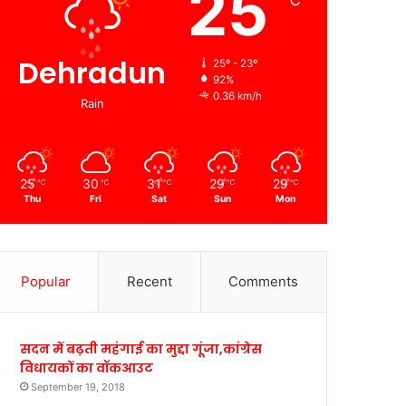
25
℃
Dehradun
25º - 23º
92%
0.36 km/h
Rain
25
30
31
29
29
℃
℃
℃
℃
℃
Thu
Fri
Sat
Sun
Mon
Popular
Recent
Comments
सदन में बढ़ती महंगाई का मुद्दा गूंजा,कांग्रेस
विधायकों का वॉकआउट
September 19, 2018