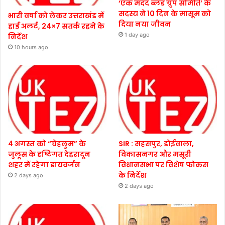
‘एक मदद ब्लड ग्रुप समिति’ के
सदस्य ने 10 दिन के मासूम को
भारी वर्षा को लेकर उत्तराखंड में
दिया नया जीवन
हाई अलर्ट, 24×7 सतर्क रहने के
1 day ago
निर्देश
10 hours ago
4 अगस्त को “चेहलुम” के
SIR : सहसपुर, डोईवाला,
जुलूस के दृष्टिगत देहरादून
विकासनगर और मसूरी
शहर में रहेगा डायवर्जन
विधानसभा पर विशेष फोकस
के निर्देश
2 days ago
2 days ago