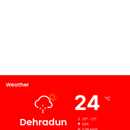
Weather
24
℃
Dehradun
25º - 22º
93%
0.96 km/h