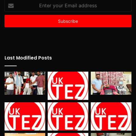
Enter
your
Email
address
Last Modified Posts