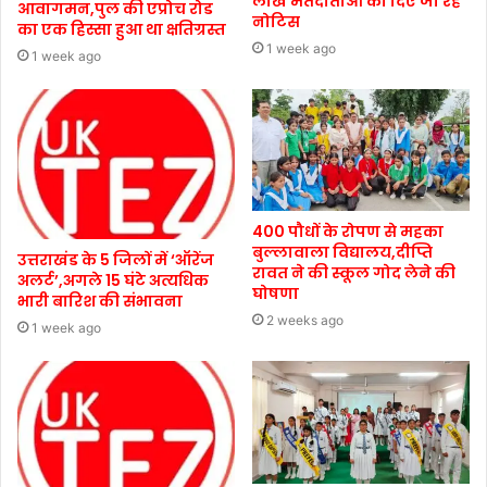
लाख मतदाताओं को दिए जा रहे
आवागमन,पुल की एप्रोच रोड
नोटिस
का एक हिस्सा हुआ था क्षतिग्रस्त
1 week ago
1 week ago
400 पौधों के रोपण से महका
बुल्लावाला विद्यालय,दीप्ति
उत्तराखंड के 5 जिलों में ‘ऑरेंज
रावत ने की स्कूल गोद लेने की
अलर्ट’,अगले 15 घंटे अत्यधिक
घोषणा
भारी बारिश की संभावना
2 weeks ago
1 week ago