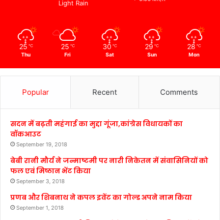
Light Rain
25
25
30
29
28
℃
℃
℃
℃
℃
Thu
Fri
Sat
Sun
Mon
Popular
Recent
Comments
सदन में बढ़ती महंगाई का मुद्दा गूंजा,कांग्रेस विधायकों का
वॉकआउट
September 19, 2018
बेबी रानी मौर्य ने जन्माष्टमी पर नारी निकेतन में संवासिनियों को
फल एवं मिष्ठान भेंट किया
September 3, 2018
प्रणब और शिबनाथ ने कपल इवेंट का गोल्ड अपने नाम किया
September 1, 2018