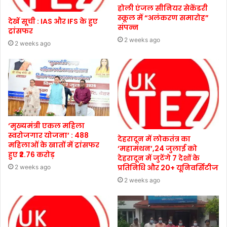
होली एंजल सीनियर सेकेंडरी
स्कूल में “अलंकरण समारोह”
देखें सूची : IAS और IFS के हुए
संपन्न
ट्रांसफर
2 weeks ago
2 weeks ago
‘मुख्यमंत्री एकल महिला
स्वरोजगार योजना’ : 488
देहरादून में लोकतंत्र का
महिलाओं के खातों में ट्रांसफर
‘महामंथन’,24 जुलाई को
हुए ₹2.76 करोड़
देहरादून में जुटेंगे 7 देशों के
प्रतिनिधि और 20+ यूनिवर्सिटीज
2 weeks ago
2 weeks ago