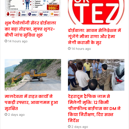
शुभ पैथोलॉजी सेंटर डोईवाला
का बड़ा तोहफा, मुफ्त शुगर-
डोईवाला: सावन सेलिब्रेशन में
बीपी जांच सुविधा शुरू
गूंजेंगे मीना राणा और हेमा
14 hours ago
नेगी करासी के सुर
14 hours ago
मालदेवता में राहत कार्यों ने
देहरादून ट्रैफिक जाम से
पकड़ी रफ्तार, आवागमन हुआ
मिलेगी मुक्ति: 12 किमी
सुरक्षित
ग्रीनफील्ड बाईपास का DM ने
किया निरीक्षण, दिए सख्त
2 days ago
निर्देश
2 days ago