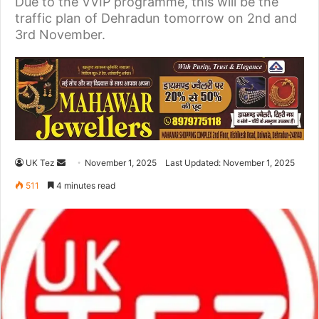
Due to the VVIP programme, this will be the
traffic plan of Dehradun tomorrow on 2nd and
3rd November.
UK Tez
S
November 1, 2025
Last Updated: November 1, 2025
e
511
4 minutes read
n
d
a
n
e
m
a
i