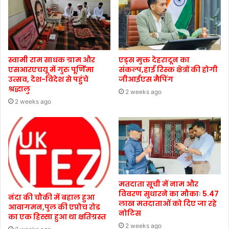
स्वामी राम साधक ग्राम और
एड्स मुक्त देहरादून का
एसआरएचयू में गुरु पूर्णिमा
संकल्प,हाई रिस्क क्षेत्रों की होगी
उत्सव, देश-विदेश से पहुंचे
जीआईएस मैपिंग
श्रद्धालु
2 weeks ago
2 weeks ago
मतदाता सूची में नाम और
विवरण सुधारने का मौकाः 5.47
नंदा की चौकी में बहाल हुआ
लाख मतदाताओं को दिए जा रहे
आवागमन,पुल की एप्रोच रोड
नोटिस
का एक हिस्सा हुआ था क्षतिग्रस्त
2 weeks ago