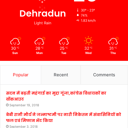
Dehradun
30º - 23º
74%
1.83 km/h
Light Rain
30
28
25
32
31
℃
℃
℃
℃
℃
Sun
Mon
Tue
Wed
Thu
Popular
Recent
Comments
सदन में बढ़ती महंगाई का मुद्दा गूंजा,कांग्रेस विधायकों का
वॉकआउट
September 19, 2018
बेबी रानी मौर्य ने जन्माष्टमी पर नारी निकेतन में संवासिनियों को
फल एवं मिष्ठान भेंट किया
September 3, 2018