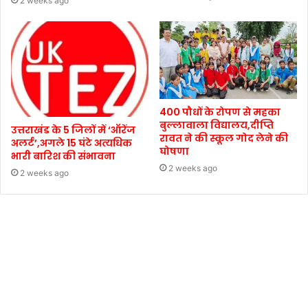
2 weeks ago
400 पौधों के रोपण से महका
बुल्लावाला विद्यालय,दीप्ति
उत्तराखंड के 5 जिलों में ‘ऑरेंज
रावत ने की स्कूल गोद लेने की
अलर्ट’,अगले 15 घंटे अत्यधिक
घोषणा
भारी बारिश की संभावना
2 weeks ago
2 weeks ago