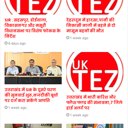
SIR : सहसपुर, डोईवाला,
देहरादून में हादसा,पानी की
विकासनगर और मसूरी
निकासी नाली में बहने से दो
विधानसभा पर विशेष फोकस के
मासूम बहनों की मौत
निर्देश
1 week ago
6 days ago
उत्तराखंड में SIR के दूसरे चरण
की सुनवाई शुरू,नजदीकी बूथों
उत्तराखंड में भारी बारिश और
पर दर्ज करा सकेंगे आपत्ति
फ्लैश फ्लड की संभावना,7 जिले
हाई अलर्ट पर
1 week ago
1 week ago