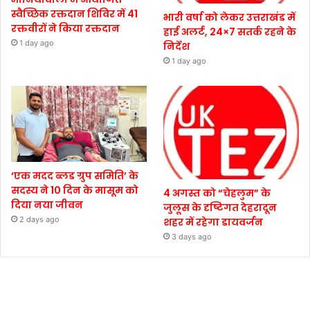
स्वैच्छिक रक्तदान शिविर में 41
भारी वर्षा को लेकर उत्तराखंड में
रक्तवीरों ने किया रक्तदान
हाई अलर्ट, 24×7 सतर्क रहने के
1 day ago
निर्देश
1 day ago
‘एक मदद ब्लड ग्रुप समिति’ के
सदस्य ने 10 दिन के मासूम को
4 अगस्त को “चेहलुम” के
दिया नया जीवन
जुलूस के दृष्टिगत देहरादून
2 days ago
शहर में रहेगा डायवर्जन
3 days ago