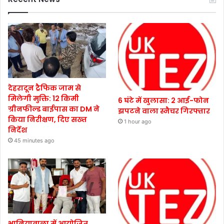
देहरादून ट्रैफिक जाम से
मिलेगी मुक्ति: 12 किमी
6 घंटे में खुलासा: 2 आई-फोन
ग्रीनफील्ड बाईपास का DM ने
झपटने वाला स्नैचर गिरफ्तार
किया निरीक्षण, दिए सख्त
1 hour ago
निर्देश
45 minutes ago
भानियावाला में आयोजित