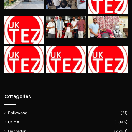
Categories
Bollywood
(21)
Crime
(1,846)
Dehradun
(7,793)