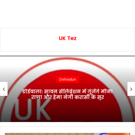
UK Tez
Dehradun
डोईवाला: सावन सेलिब्रेशन में गूंजेंगे मीना
राणा और हेमा नेगी करासी के सुर