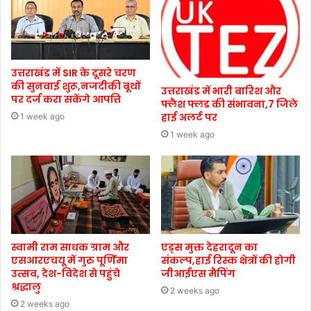
उत्तराखंड में SIR के दूसरे चरण
की सुनवाई शुरू,नजदीकी बूथों
उत्तराखंड में भारी बारिश और
पर दर्ज करा सकेंगे आपत्ति
फ्लैश फ्लड की संभावना,7 जिले
हाई अलर्ट पर
1 week ago
1 week ago
स्वामी राम साधक ग्राम और
एड्स मुक्त देहरादून का
एसआरएचयू में गुरु पूर्णिमा
संकल्प,हाई रिस्क क्षेत्रों की होगी
उत्सव, देश-विदेश से पहुंचे
जीआईएस मैपिंग
श्रद्धालु
2 weeks ago
2 weeks ago