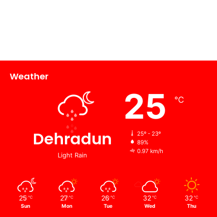
Weather
25
℃
Dehradun
25º - 23º
89%
0.97 km/h
Light Rain
25
27
26
32
32
℃
℃
℃
℃
℃
Sun
Mon
Tue
Wed
Thu