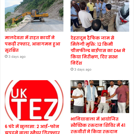
मालदेवता में राहत कार्यों ने
देहरादून ट्रैफिक जाम से
पकड़ी रफ्तार, आवागमन हुआ
मिलेगी मुक्ति: 12 किमी
सुरक्षित
ग्रीनफील्ड बाईपास का DM ने
किया निरीक्षण, दिए सख्त
3 days ago
निर्देश
3 days ago
भानियावाला में आयोजित
स्वैच्छिक रक्तदान शिविर में 41
6 घंटे में खुलासा: 2 आई-फोन
रक्तवीरों ने किया रक्तदान
झपटने वाला स्नैचर गिरफ्तार