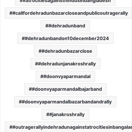
#atrocitiesagainsthindusinbangladesh
#callfordehradunbazarcloseandpublicoutragerally
#dehradunband
#dehradunbandon10december2024
#dehradunbazarclose
#dehradunjanakroshrally
#doonvyaparmandal
#doonvyaparmandalbajarband
#doonvyaparmandalbazarbandandrally
#janakroshrally
#outragerallyindehradunagainstatrocitiesinbangal