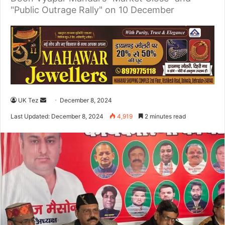
"Public Outrage Rally" on 10 December
UK Tez
S
December 8, 2024
e
Last Updated: December 8, 2024
4,919
2 minutes read
n
d
a
n
e
m
a
i
l