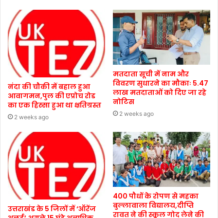
मतदाता सूची में नाम और
विवरण सुधारने का मौकाः 5.47
नंदा की चौकी में बहाल हुआ
लाख मतदाताओं को दिए जा रहे
आवागमन,पुल की एप्रोच रोड
नोटिस
का एक हिस्सा हुआ था क्षतिग्रस्त
2 weeks ago
2 weeks ago
400 पौधों के रोपण से महका
बुल्लावाला विद्यालय,दीप्ति
उत्तराखंड के 5 जिलों में ‘ऑरेंज
रावत ने की स्कूल गोद लेने की
अलर्ट’,अगले 15 घंटे अत्यधिक