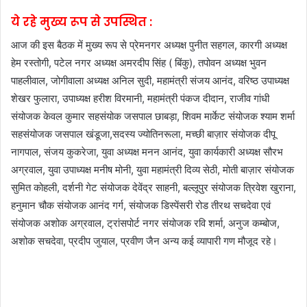
ये रहे मुख्य रूप से उपस्थित :
आज की इस बैठक में मुख्य रूप से प्रेमनगर अध्यक्ष पुनीत सहगल, कारगी अध्यक्ष
हेम रस्तोगी, पटेल नगर अध्यक्ष अमरदीप सिंह ( बिंकु), तपोवन अध्यक्ष भुवन
पाहलीवाल, जोगीवाला अध्यक्ष अनिल सुदी, महामंत्री संजय आनंद, वरिष्ठ उपाध्यक्ष
शेखर फुलारा, उपाध्यक्ष हरीश विरमानी, महामंत्री पंकज दीदान, राजीव गांधी
संयोजक केवल कुमार सहसंयोक जसपाल छाबड़ा, शिवम मार्केट संयोजक श्याम शर्मा
सहसंयोजक जसपाल खंडूजा,सदस्य ज्योतिनरूला, मच्छी बाज़ार संयोजक दीपू
नागपाल, संजय कुकरेजा, युवा अध्यक्ष मनन आनंद, युवा कार्यकारी अध्यक्ष सौरभ
अग्रवाल, युवा उपाध्यक्ष मनीष मोनी, युवा महामंत्री दिव्य सेठी, मोती बाज़ार संयोजक
सुमित कोहली, दर्शनी गेट संयोजक देवेंद्र साहनी, बल्लूपुर संयोजक त्रिवेश खुराना,
हनुमान चौक संयोजक आनंद गर्ग, संयोजक डिस्पेंसरी रोड तीरथ सचदेवा एवं
संयोजक अशोक अग्रवाल, ट्रांसपोर्ट नगर संयोजक रवि शर्मा, अनुज कम्बोज,
अशोक सचदेवा, प्रदीप जुयाल, प्रवीण जैन अन्य कई व्यापारी गण मौजूद रहे।