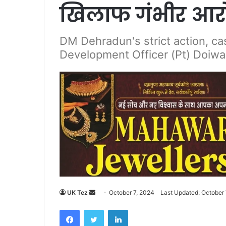
खिलाफ गंभीर आरोपो
DM Dehradun's strict action, ca
Development Officer (Pt) Doiwa
UK Tez
S
October 7, 2024
Last Updated: October 
e
Facebook
Twitter
LinkedIn
n