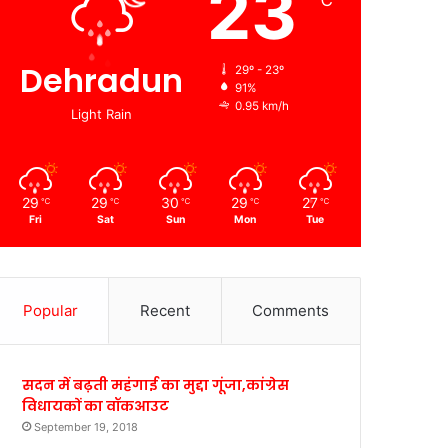
23
℃
Dehradun
29º - 23º
91%
0.95 km/h
Light Rain
29
29
30
29
27
℃
℃
℃
℃
℃
Fri
Sat
Sun
Mon
Tue
Popular
Recent
Comments
सदन में बढ़ती महंगाई का मुद्दा गूंजा,कांग्रेस
विधायकों का वॉकआउट
September 19, 2018