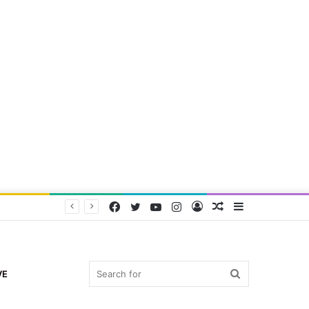
Facebook
Twitter
YouTube
Instagram
Log
Random
Sidebar
In
Article
Search
VE