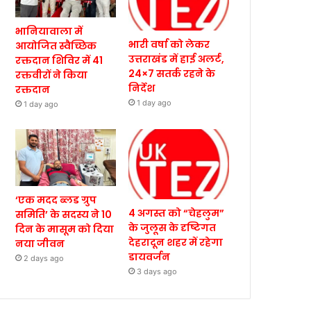
भानियावाला में
भारी वर्षा को लेकर
आयोजित स्वैच्छिक
उत्तराखंड में हाई अलर्ट,
रक्तदान शिविर में 41
24×7 सतर्क रहने के
रक्तवीरों ने किया
निर्देश
रक्तदान
1 day ago
1 day ago
‘एक मदद ब्लड ग्रुप
4 अगस्त को “चेहलुम”
समिति’ के सदस्य ने 10
के जुलूस के दृष्टिगत
दिन के मासूम को दिया
देहरादून शहर में रहेगा
नया जीवन
डायवर्जन
2 days ago
3 days ago