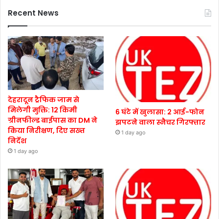
Recent News
देहरादून ट्रैफिक जाम से
मिलेगी मुक्ति: 12 किमी
6 घंटे में खुलासा: 2 आई-फोन
ग्रीनफील्ड बाईपास का DM ने
झपटने वाला स्नैचर गिरफ्तार
किया निरीक्षण, दिए सख्त
1 day ago
निर्देश
1 day ago