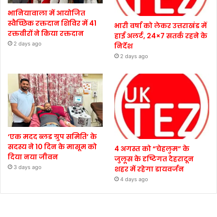
भानियावाला में आयोजित
स्वैच्छिक रक्तदान शिविर में 41
भारी वर्षा को लेकर उत्तराखंड में
रक्तवीरों ने किया रक्तदान
हाई अलर्ट, 24×7 सतर्क रहने के
2 days ago
निर्देश
2 days ago
‘एक मदद ब्लड ग्रुप समिति’ के
सदस्य ने 10 दिन के मासूम को
4 अगस्त को “चेहलुम” के
दिया नया जीवन
जुलूस के दृष्टिगत देहरादून
3 days ago
शहर में रहेगा डायवर्जन
4 days ago