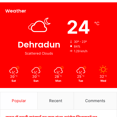
Weather
24
℃
Dehradun
30º - 23º
84%
1.29 km/h
Scattered Clouds
30
30
28
25
32
℃
℃
℃
℃
℃
Sat
Sun
Mon
Tue
Wed
Popular
Recent
Comments