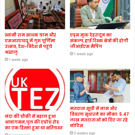
स्वामी राम साधक ग्राम और
एड्स मुक्त देहरादून का
एसआरएचयू में गुरु पूर्णिमा
संकल्प,हाई रिस्क क्षेत्रों की होगी
उत्सव, देश-विदेश से पहुंचे
जीआईएस मैपिंग
श्रद्धालु
1 week ago
1 week ago
मतदाता सूची में नाम और
विवरण सुधारने का मौकाः 5.47
नंदा की चौकी में बहाल हुआ
लाख मतदाताओं को दिए जा रहे
आवागमन,पुल की एप्रोच रोड
नोटिस
का एक हिस्सा हुआ था क्षतिग्रस्त
2 weeks ago