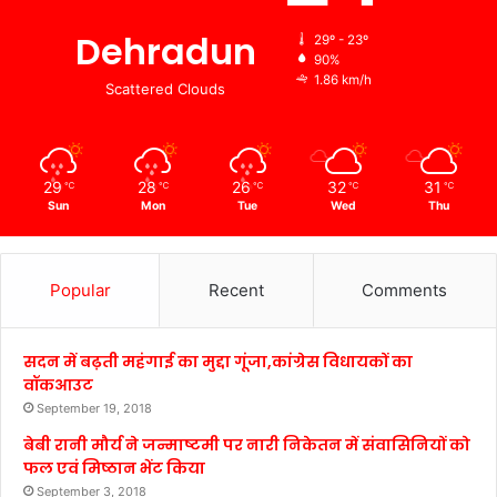
Dehradun
29º - 23º
90%
1.86 km/h
Scattered Clouds
29
28
26
32
31
℃
℃
℃
℃
℃
Sun
Mon
Tue
Wed
Thu
Popular
Recent
Comments
सदन में बढ़ती महंगाई का मुद्दा गूंजा,कांग्रेस विधायकों का
वॉकआउट
September 19, 2018
बेबी रानी मौर्य ने जन्माष्टमी पर नारी निकेतन में संवासिनियों को
फल एवं मिष्ठान भेंट किया
September 3, 2018