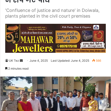
में रौंपे गए पौधे
'Confluence of justice and nature' in Doiwala,
plants planted in the civil court premises
UK Tez
S
June 4, 2025
Last Updated: June 4, 2025
566
e
2 minutes read
n
d
a
n
e
m
a