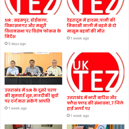
SIR : सहसपुर, डोईवाला,
देहरादून में हादसा,पानी की
विकासनगर और मसूरी
निकासी नाली में बहने से दो
विधानसभा पर विशेष फोकस के
मासूम बहनों की मौत
निर्देश
1 week ago
5 days ago
उत्तराखंड में SIR के दूसरे चरण
की सुनवाई शुरू,नजदीकी बूथों
उत्तराखंड में भारी बारिश और
पर दर्ज करा सकेंगे आपत्ति
फ्लैश फ्लड की संभावना,7 जिले
हाई अलर्ट पर
1 week ago
1 week ago