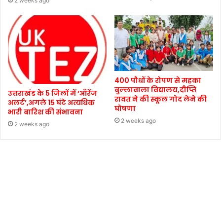
2 weeks ago
400 पौधों के रोपण से महका
बुल्लावाला विद्यालय,दीप्ति
उत्तराखंड के 5 जिलों में ‘ऑरेंज
रावत ने की स्कूल गोद लेने की
अलर्ट’,अगले 15 घंटे अत्यधिक
घोषणा
भारी बारिश की संभावना
2 weeks ago
2 weeks ago