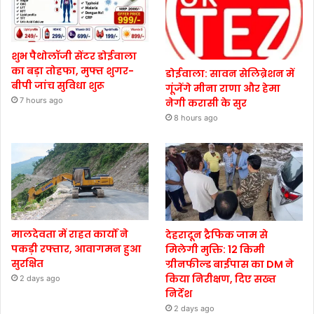
शुभ पैथोलॉजी सेंटर डोईवाला
का बड़ा तोहफा, मुफ्त शुगर-
डोईवाला: सावन सेलिब्रेशन में
बीपी जांच सुविधा शुरू
गूंजेंगे मीना राणा और हेमा
7 hours ago
नेगी करासी के सुर
8 hours ago
मालदेवता में राहत कार्यों ने
देहरादून ट्रैफिक जाम से
पकड़ी रफ्तार, आवागमन हुआ
मिलेगी मुक्ति: 12 किमी
सुरक्षित
ग्रीनफील्ड बाईपास का DM ने
किया निरीक्षण, दिए सख्त
2 days ago
निर्देश
2 days ago