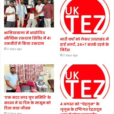
भानियावाला में आयोजित
स्वैच्छिक रक्तदान शिविर में 41
भारी वर्षा को लेकर उत्तराखंड में
रक्तवीरों ने किया रक्तदान
हाई अलर्ट, 24×7 सतर्क रहने के
2 days ago
निर्देश
2 days ago
‘एक मदद ब्लड ग्रुप समिति’ के
सदस्य ने 10 दिन के मासूम को
4 अगस्त को “चेहलुम” के
दिया नया जीवन
जुलूस के दृष्टिगत देहरादून
3 days ago