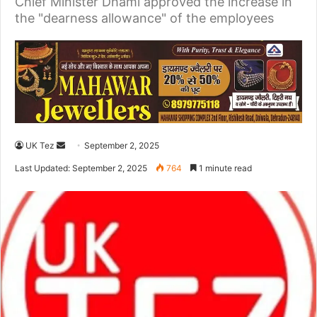
Chief Minister Dhami approved the increase in
the "dearness allowance" of the employees
UK Tez
S
September 2, 2025
e
Last Updated: September 2, 2025
764
1 minute read
n
d
a
n
e
m
a
i
l