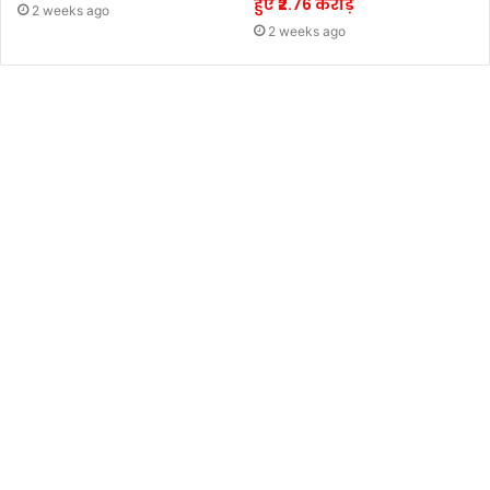
हुए ₹2.76 करोड़
2 weeks ago
2 weeks ago