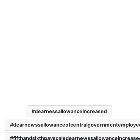
dearnessallowanceincreased
dearnewssallowanceofcentralgovernmentemploye
fifthandsixthpayscaledearnewssallowanceincrease