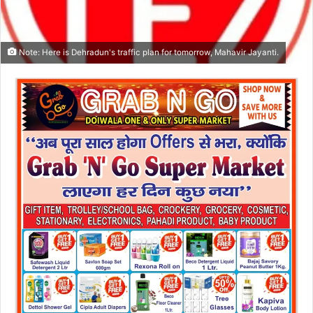
Note: Here is Dehradun's traffic plan for tomorrow, Mahavir Jayanti.