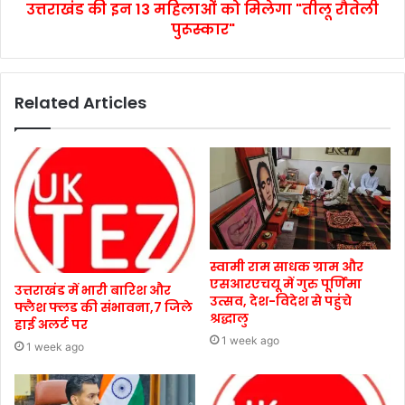
उत्तराखंड की इन 13 महिलाओं को मिलेगा "तीलू रौतेली
पुरूस्कार"
Related Articles
स्वामी राम साधक ग्राम और
एसआरएचयू में गुरु पूर्णिमा
उत्तराखंड में भारी बारिश और
उत्सव, देश-विदेश से पहुंचे
फ्लैश फ्लड की संभावना,7 जिले
श्रद्धालु
हाई अलर्ट पर
1 week ago
1 week ago