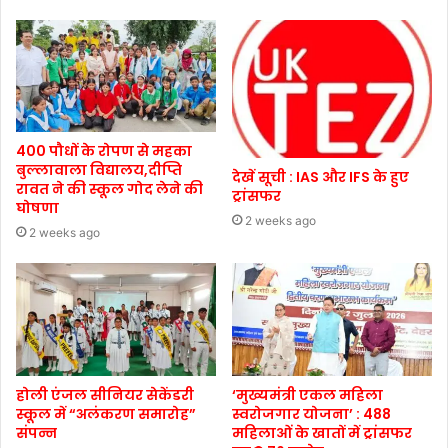
400 पौधों के रोपण से महका
बुल्लावाला विद्यालय,दीप्ति
देखें सूची : IAS और IFS के हुए
रावत ने की स्कूल गोद लेने की
ट्रांसफर
घोषणा
2 weeks ago
2 weeks ago
होली एंजल सीनियर सेकेंडरी
‘मुख्यमंत्री एकल महिला
स्कूल में “अलंकरण समारोह”
स्वरोजगार योजना’ : 488
संपन्न
महिलाओं के खातों में ट्रांसफर