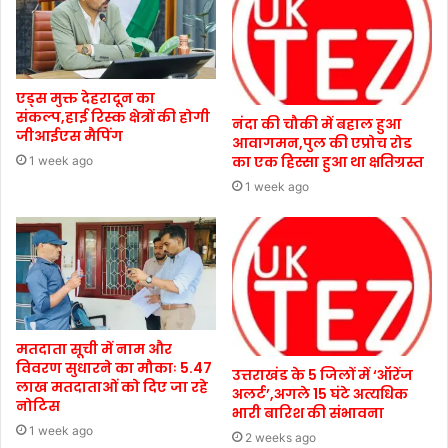
एड्स मुक्त देहरादून का
संकल्प,हाई रिस्क क्षेत्रों की होगी
नंदा की चौकी में बहाल हुआ
जीआईएस मैपिंग
आवागमन,पुल की एप्रोच रोड
का एक हिस्सा हुआ था क्षतिग्रस्त
1 week ago
1 week ago
मतदाता सूची में नाम और
विवरण सुधारने का मौकाः 5.47
उत्तराखंड के 5 जिलों में ‘ऑरेंज
लाख मतदाताओं को दिए जा रहे
अलर्ट’,अगले 15 घंटे अत्यधिक
नोटिस
भारी बारिश की संभावना
1 week ago
2 weeks ago