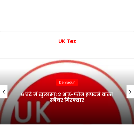
UK Tez
Dehradun
6 घंटे में खुलासा: 2 आई-फोन झपटने वाला
स्नैचर गिरफ्तार