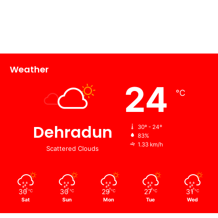
Weather
24
℃
Dehradun
30º - 24º
83%
1.33 km/h
Scattered Clouds
30
30
29
27
31
℃
℃
℃
℃
℃
Sat
Sun
Mon
Tue
Wed