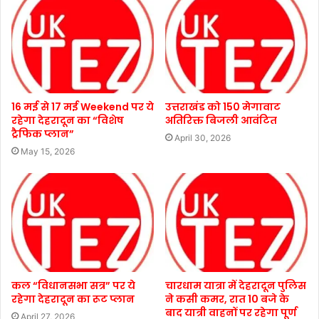
16 मई से 17 मई Weekend पर ये
उत्तराखंड को 150 मेगावाट
रहेगा देहरादून का “विशेष
अतिरिक्त बिजली आवंटित
ट्रैफिक प्लान”
April 30, 2026
May 15, 2026
कल “विधानसभा सत्र” पर ये
चारधाम यात्रा में देहरादून पुलिस
रहेगा देहरादून का रूट प्लान
ने कसी कमर, रात 10 बजे के
बाद यात्री वाहनों पर रहेगा पूर्ण
April 27, 2026