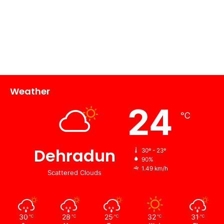
Weather
24
℃
Dehradun
30º - 23º
90%
1.49 km/h
Scattered Clouds
30
28
25
32
31
℃
℃
℃
℃
℃