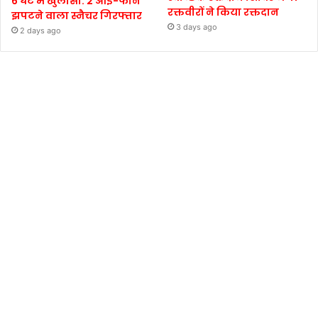
6 घंटे में खुलासा: 2 आई-फोन
रक्तवीरों ने किया रक्तदान
झपटने वाला स्नैचर गिरफ्तार
3 days ago
2 days ago