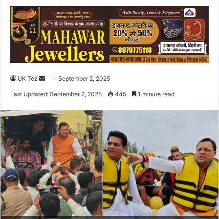
UK Tez
S
September 2, 2025
e
Last Updated: September 2, 2025
445
1 minute read
n
d
a
n
e
m
a
i
l