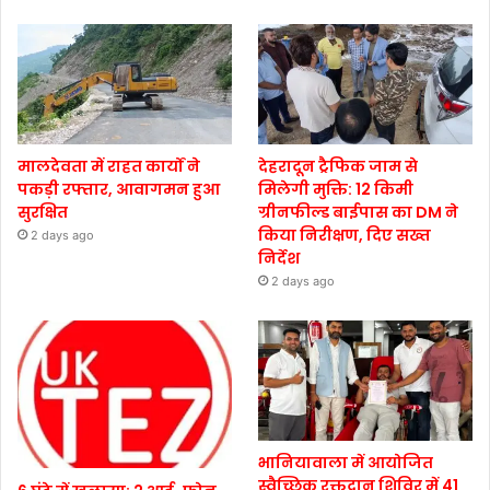
मालदेवता में राहत कार्यों ने
देहरादून ट्रैफिक जाम से
पकड़ी रफ्तार, आवागमन हुआ
मिलेगी मुक्ति: 12 किमी
सुरक्षित
ग्रीनफील्ड बाईपास का DM ने
किया निरीक्षण, दिए सख्त
2 days ago
निर्देश
2 days ago
भानियावाला में आयोजित
स्वैच्छिक रक्तदान शिविर में 41