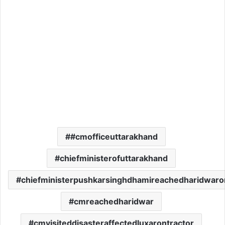
#cmofficeuttarakhand
chiefministerofuttarakhand
chiefministerpushkarsinghdhamireachedharidwaro
cmreachedharidwar
cmvisiteddisasteraffectedluxarontractor