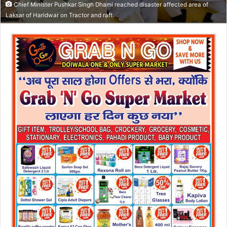
Chief Minister Pushkar Singh Dhami reached disaster affected area of
Laksar of Haridwar on Tractor and raft.