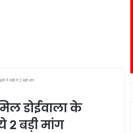
इयों ने रखी ये 2 बड़ी मांग
े मिल डोईवाला के
े 2 बड़ी मांग