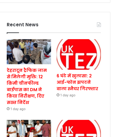
Recent News
देहरादून ट्रैफिक जाम
6 घंटे में खुलासा: 2
से मिलेगी मुक्ति: 12
आई-फोन झपटने
किमी ग्रीनफील्ड
वाला स्नैचर गिरफ्तार
बाईपास का DM ने
किया निरीक्षण, दिए
1 day ago
सख्त निर्देश
1 day ago