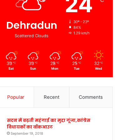
24
℃
Dehradun
30º - 23º
84%
1.29 km/h
Scattered Clouds
30
30
28
25
32
℃
℃
℃
℃
℃
Sat
Sun
Mon
Tue
Wed
Popular
Recent
Comments
सदन में बढ़ती महंगाई का मुद्दा गूंजा,कांग्रेस
विधायकों का वॉकआउट
September 19, 2018