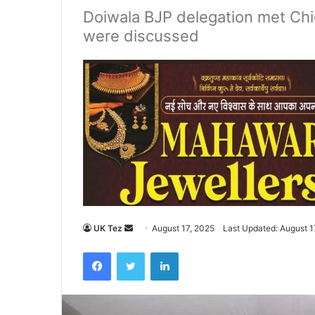
Doiwala BJP delegation met Chie
were discussed
UK Tez
S
August 17, 2025
Last Updated: August 1
e
Facebook
Twitter
LinkedIn
n
d
a
n