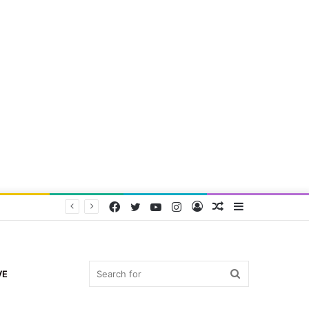
Facebook
Twitter
YouTube
Instagram
Log
Random
Sidebar
In
Article
Search
VE