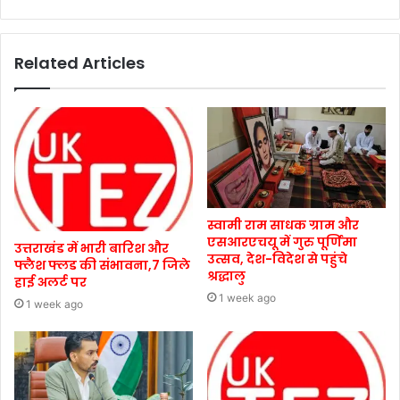
Related Articles
स्वामी राम साधक ग्राम और
एसआरएचयू में गुरु पूर्णिमा
उत्तराखंड में भारी बारिश और
उत्सव, देश-विदेश से पहुंचे
फ्लैश फ्लड की संभावना,7 जिले
श्रद्धालु
हाई अलर्ट पर
1 week ago
1 week ago