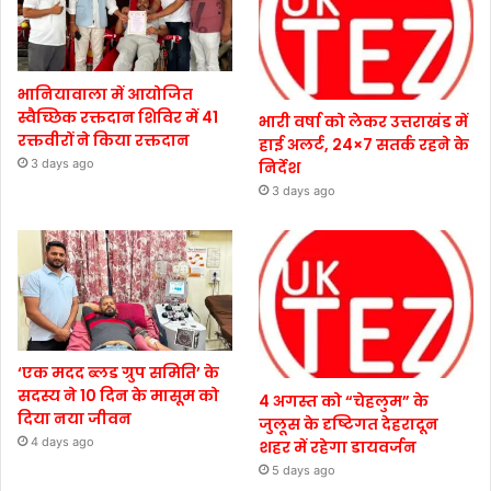
भानियावाला में आयोजित
स्वैच्छिक रक्तदान शिविर में 41
भारी वर्षा को लेकर उत्तराखंड में
रक्तवीरों ने किया रक्तदान
हाई अलर्ट, 24×7 सतर्क रहने के
3 days ago
निर्देश
3 days ago
‘एक मदद ब्लड ग्रुप समिति’ के
सदस्य ने 10 दिन के मासूम को
4 अगस्त को “चेहलुम” के
दिया नया जीवन
जुलूस के दृष्टिगत देहरादून
4 days ago
शहर में रहेगा डायवर्जन
5 days ago