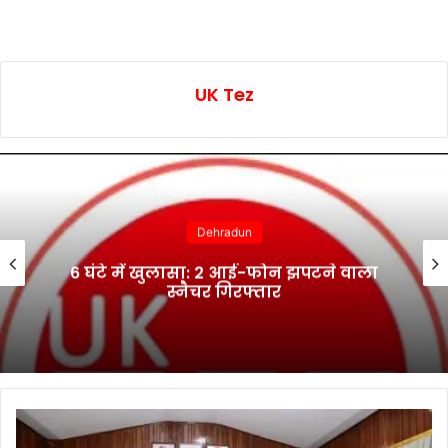
UK Tez
Dehradun
6 घंटे में खुलासा: 2 आई-फोन झपटने वाला
स्नैचर गिरफ्तार