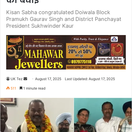
को बधाई
Kisan Sabha congratulated Doiwala Block
Pramukh Gaurav Singh and District Panchayat
President Sukhwinder Kaur
UK Tez
S
August 17, 2025
Last Updated: August 17, 2025
e
511
1 minute read
n
d
a
n
e
m