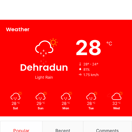
Weather
28
℃
Dehradun
28º - 24º
81%
1.75 km/h
Light Rain
28
29
28
28
32
℃
℃
℃
℃
℃
Sat
Sun
Mon
Tue
Wed
Popular
Recent
Comments