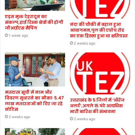
एड्स मुक्त देहरादून का
संकल्प,हाई रिस्क क्षेत्रों की होगी
नंदा की चौकी में बहाल हुआ
जीआईएस मैपिंग
आवागमन,पुल की एप्रोच रोड
का एक हिस्सा हुआ था क्षतिग्रस्त
1 week ago
2 weeks ago
मतदाता सूची में नाम और
विवरण सुधारने का मौकाः 5.47
उत्तराखंड के 5 जिलों में ‘ऑरेंज
लाख मतदाताओं को दिए जा रहे
अलर्ट’,अगले 15 घंटे अत्यधिक
नोटिस
भारी बारिश की संभावना
2 weeks ago
2 weeks ago