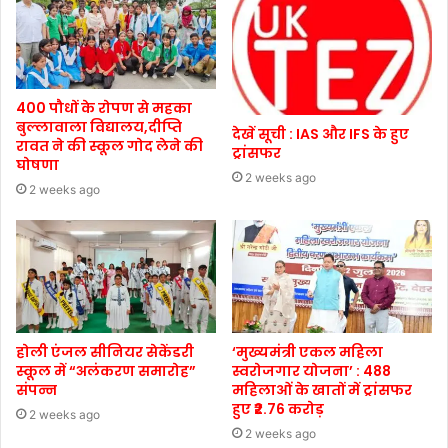
400 पौधों के रोपण से महका
बुल्लावाला विद्यालय,दीप्ति
देखें सूची : IAS और IFS के हुए
रावत ने की स्कूल गोद लेने की
ट्रांसफर
घोषणा
2 weeks ago
2 weeks ago
होली एंजल सीनियर सेकेंडरी
‘मुख्यमंत्री एकल महिला
स्कूल में “अलंकरण समारोह”
स्वरोजगार योजना’ : 488
संपन्न
महिलाओं के खातों में ट्रांसफर
हुए ₹2.76 करोड़
2 weeks ago
2 weeks ago