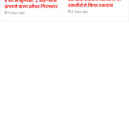
6 घंटे में खुलासा: 2 आई-फोन
रक्तवीरों ने किया रक्तदान
झपटने वाला स्नैचर गिरफ्तार
5 days ago
4 days ago