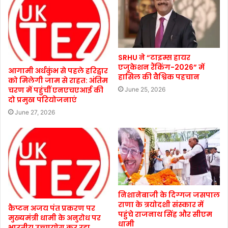
SRHU ने “टाइम्स हायर
एजुकेशन रैंकिंग-2026” में
आगामी अर्धकुंभ से पहले हरिद्वार
हासिल की वैश्विक पहचान
को मिलेगी जाम से राहत: अंतिम
चरण में पहुंचीं एनएचएआई की
June 25, 2026
दो प्रमुख परियोजनाएं
June 27, 2026
निशानेबाजी के दिग्गज जसपाल
राणा के त्रयोदशी संस्कार में
कैप्टन अजय पंत प्रकरण पर
पहुंचे राजनाथ सिंह और सीएम
मुख्यमंत्री धामी के अनुरोध पर
धामी
भारतीय उच्चायोग कर रहा