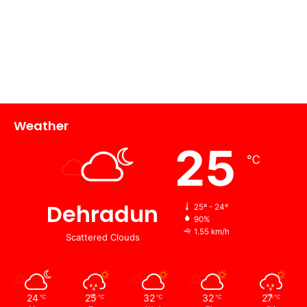
Weather
25
℃
Dehradun
25º - 24º
90%
1.55 km/h
Scattered Clouds
24
25
32
32
27
℃
℃
℃
℃
℃