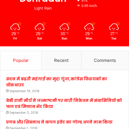
91%
0.95 km/h
Light Rain
29
29
30
29
27
℃
℃
℃
℃
℃
Fri
Sat
Sun
Mon
Tue
Popular
Recent
Comments
सदन में बढ़ती महंगाई का मुद्दा गूंजा,कांग्रेस विधायकों का
वॉकआउट
September 19, 2018
बेबी रानी मौर्य ने जन्माष्टमी पर नारी निकेतन में संवासिनियों को
फल एवं मिष्ठान भेंट किया
September 3, 2018
प्रणब और शिबनाथ ने कपल इवेंट का गोल्ड अपने नाम किया
September 1, 2018