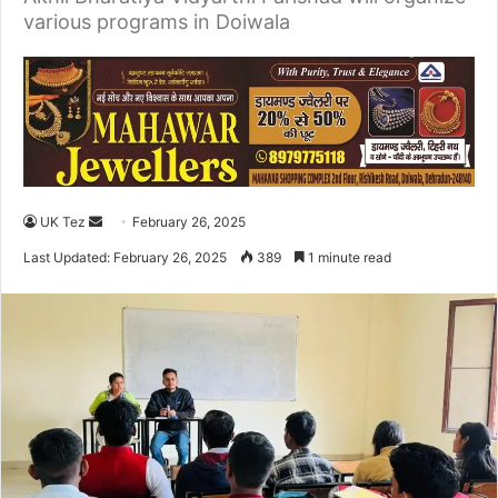
various programs in Doiwala
UK Tez
S
February 26, 2025
e
Last Updated: February 26, 2025
389
1 minute read
n
d
a
n
e
m
a
i
l