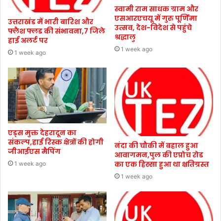
स्वामी राम साधक ग्राम और
एसआरएचयू में गुरु पूर्णिमा
उत्तराखंड में भारी बारिश और
उत्सव, देश-विदेश से पहुंचे
फ्लैश फ्लड की संभावना,7 जिले
श्रद्धालु
हाई अलर्ट पर
1 week ago
1 week ago
एड्स मुक्त देहरादून का
संकल्प,हाई रिस्क क्षेत्रों की होगी
नंदा की चौकी में बहाल हुआ
जीआईएस मैपिंग
आवागमन,पुल की एप्रोच रोड
का एक हिस्सा हुआ था क्षतिग्रस्त
1 week ago
1 week ago