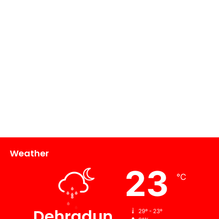
Weather
23
℃
Dehradun
29º - 23º