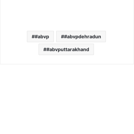
#abvp
#abvpdehradun
#abvputtarakhand