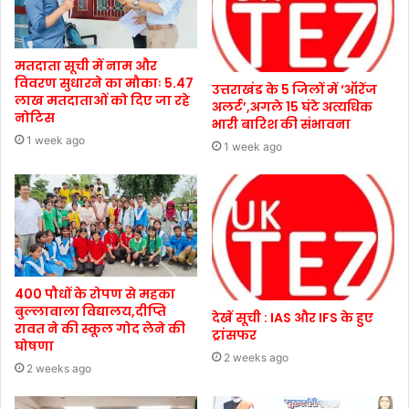
मतदाता सूची में नाम और
विवरण सुधारने का मौकाः 5.47
उत्तराखंड के 5 जिलों में ‘ऑरेंज
लाख मतदाताओं को दिए जा रहे
अलर्ट’,अगले 15 घंटे अत्यधिक
नोटिस
भारी बारिश की संभावना
1 week ago
1 week ago
400 पौधों के रोपण से महका
बुल्लावाला विद्यालय,दीप्ति
देखें सूची : IAS और IFS के हुए
रावत ने की स्कूल गोद लेने की
ट्रांसफर
घोषणा
2 weeks ago
2 weeks ago