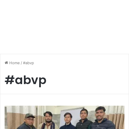
Home
/
#abvp
#abvp