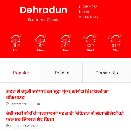
Dehradun
29º - 23º
90%
1.88 km/h
Scattered Clouds
29
28
26
32
31
℃
℃
℃
℃
℃
Sun
Mon
Tue
Wed
Thu
Popular
Recent
Comments
सदन में बढ़ती महंगाई का मुद्दा गूंजा,कांग्रेस विधायकों का
वॉकआउट
September 19, 2018
बेबी रानी मौर्य ने जन्माष्टमी पर नारी निकेतन में संवासिनियों को
फल एवं मिष्ठान भेंट किया
September 3, 2018