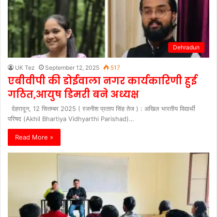
Dehradun
UK Tez
September 12, 2025
517
एबीवीपी की डोईवाला नगर कार्यकारिणी हुई
गठित,आयुष डिमरी बने अध्यक्ष
देहरादून, 12 सितम्बर 2025 ( रजनीश प्रताप सिंह तेज ) : अखिल भारतीय विद्यार्थी
परिषद (Akhil Bhartiya Vidhyarthi Parishad)…
Read More »