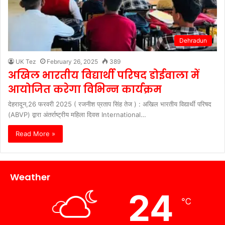
Dehradun
UK Tez
February 26, 2025
389
अखिल भारतीय विद्यार्थी परिषद डोईवाला में
आयोजित करेगा विभिन्न कार्यक्रम
देहरादून,26 फरवरी 2025 ( रजनीश प्रताप सिंह तेज ) : अखिल भारतीय विद्यार्थी परिषद
(ABVP) द्वारा अंतर्राष्ट्रीय महिला दिवस International…
Read More »
Weather
24
℃