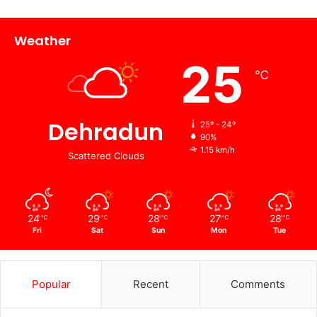
Weather
25
℃
Dehradun
25º - 24º
90%
1.15 km/h
Scattered Clouds
24
29
28
27
28
℃
℃
℃
℃
℃
Fri
Sat
Sun
Mon
Tue
Popular
Recent
Comments