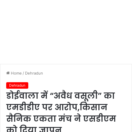
Home
/
Dehradun
Dehradun
डोईवाला में “अवैध वसूली” का
एमडीडीए पर आरोप,किसान
सैनिक एकता मंच ने एसडीएम
को दिया ज्ञापन