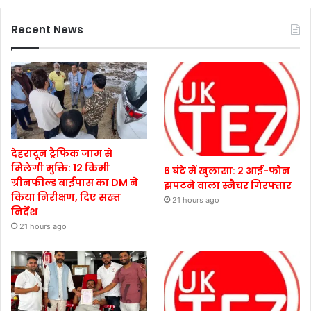
Recent News
देहरादून ट्रैफिक जाम से
मिलेगी मुक्ति: 12 किमी
6 घंटे में खुलासा: 2 आई-फोन
ग्रीनफील्ड बाईपास का DM ने
झपटने वाला स्नैचर गिरफ्तार
किया निरीक्षण, दिए सख्त
21 hours ago
निर्देश
21 hours ago