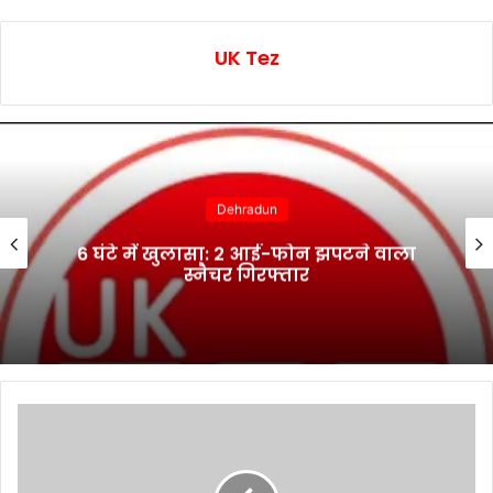
UK Tez
Dehradun
6 घंटे में खुलासा: 2 आई-फोन झपटने वाला
स्नैचर गिरफ्तार