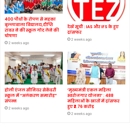
400 पौधों के रोपण से महका
बुल्लावाला विद्यालय,दीप्ति
देखें सूची : IAS और IFS के हुए
रावत ने की स्कूल गोद लेने की
ट्रांसफर
घोषणा
2 weeks ago
2 weeks ago
होली एंजल सीनियर सेकेंडरी
‘मुख्यमंत्री एकल महिला
स्कूल में “अलंकरण समारोह”
स्वरोजगार योजना’ : 488
संपन्न
महिलाओं के खातों में ट्रांसफर
हुए ₹2.76 करोड़
2 weeks ago
2 weeks ago