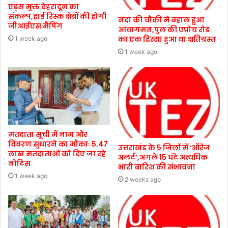
एड्स मुक्त देहरादून का
संकल्प,हाई रिस्क क्षेत्रों की होगी
नंदा की चौकी में बहाल हुआ
जीआईएस मैपिंग
आवागमन,पुल की एप्रोच रोड
का एक हिस्सा हुआ था क्षतिग्रस्त
1 week ago
1 week ago
मतदाता सूची में नाम और
विवरण सुधारने का मौकाः 5.47
उत्तराखंड के 5 जिलों में ‘ऑरेंज
लाख मतदाताओं को दिए जा रहे
अलर्ट’,अगले 15 घंटे अत्यधिक
नोटिस
भारी बारिश की संभावना
1 week ago
2 weeks ago