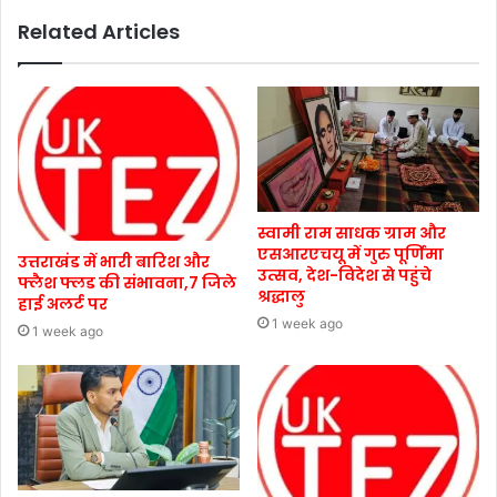
Related Articles
स्वामी राम साधक ग्राम और
एसआरएचयू में गुरु पूर्णिमा
उत्तराखंड में भारी बारिश और
उत्सव, देश-विदेश से पहुंचे
फ्लैश फ्लड की संभावना,7 जिले
श्रद्धालु
हाई अलर्ट पर
1 week ago
1 week ago