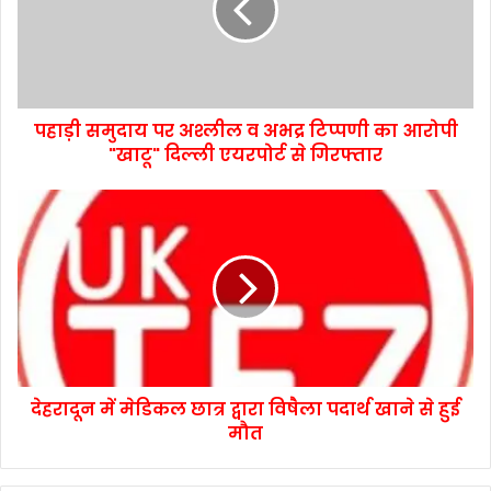
पहाड़ी समुदाय पर अश्लील व अभद्र टिप्पणी का आरोपी
"खाटू" दिल्ली एयरपोर्ट से गिरफ्तार
देहरादून में मेडिकल छात्र द्वारा विषैला पदार्थ खाने से हुई
मौत