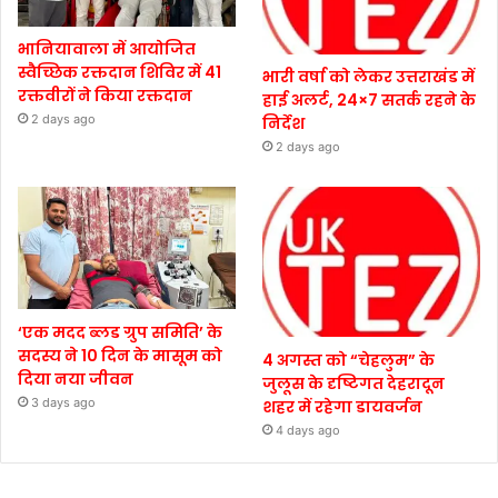
भानियावाला में आयोजित
स्वैच्छिक रक्तदान शिविर में 41
भारी वर्षा को लेकर उत्तराखंड में
रक्तवीरों ने किया रक्तदान
हाई अलर्ट, 24×7 सतर्क रहने के
2 days ago
निर्देश
2 days ago
‘एक मदद ब्लड ग्रुप समिति’ के
सदस्य ने 10 दिन के मासूम को
4 अगस्त को “चेहलुम” के
दिया नया जीवन
जुलूस के दृष्टिगत देहरादून
3 days ago
शहर में रहेगा डायवर्जन
4 days ago