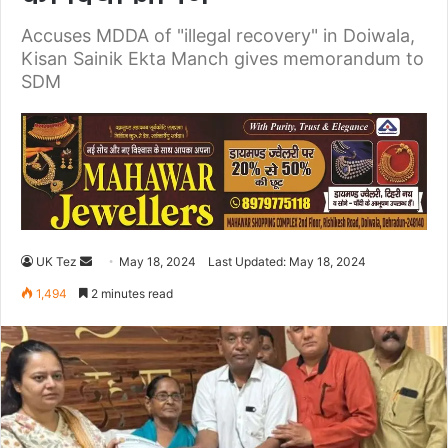
Accuses MDDA of "illegal recovery" in Doiwala,
Kisan Sainik Ekta Manch gives memorandum to
SDM
UK Tez
S
May 18, 2024
Last Updated: May 18, 2024
e
1,494
2 minutes read
n
d
a
n
e
m