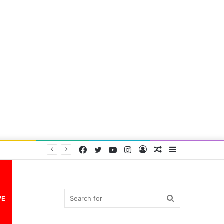
Facebook
Twitter
YouTube
Instagram
Log
Random
Sidebar
In
Article
Search
VE