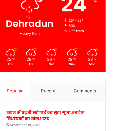
24
℃
Dehradun
25º - 23º
89%
1.27 km/h
Heavy Rain
25
28
28
29
28
℃
℃
℃
℃
℃
Thu
Fri
Sat
Sun
Mon
Popular
Recent
Comments
सदन में बढ़ती महंगाई का मुद्दा गूंजा,कांग्रेस
विधायकों का वॉकआउट
September 19, 2018