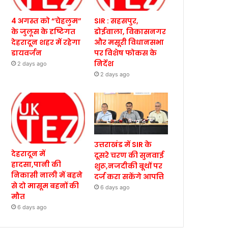
4 अगस्त को “चेहलुम”
SIR : सहसपुर,
के जुलूस के दृष्टिगत
डोईवाला, विकासनगर
देहरादून शहर में रहेगा
और मसूरी विधानसभा
डायवर्जन
पर विशेष फोकस के
निर्देश
2 days ago
2 days ago
उत्तराखंड में SIR के
देहरादून में
दूसरे चरण की सुनवाई
हादसा,पानी की
शुरू,नजदीकी बूथों पर
निकासी नाली में बहने
दर्ज करा सकेंगे आपत्ति
से दो मासूम बहनों की
6 days ago
मौत
6 days ago