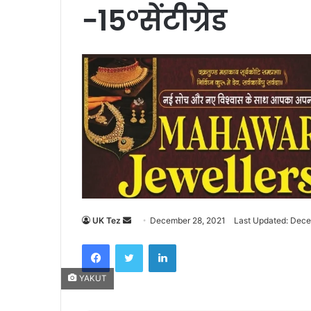
−15°सेंटीग्रेड
UK Tez
S
December 28, 2021
Last Updated: Dece
e
Facebook
Twitter
LinkedIn
n
d
YAKUT
a
n