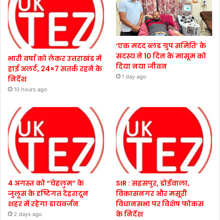
‘एक मदद ब्लड ग्रुप समिति’ के
सदस्य ने 10 दिन के मासूम को
भारी वर्षा को लेकर उत्तराखंड में
दिया नया जीवन
हाई अलर्ट, 24×7 सतर्क रहने के
1 day ago
निर्देश
10 hours ago
4 अगस्त को “चेहलुम” के
SIR : सहसपुर, डोईवाला,
जुलूस के दृष्टिगत देहरादून
विकासनगर और मसूरी
शहर में रहेगा डायवर्जन
विधानसभा पर विशेष फोकस
के निर्देश
2 days ago