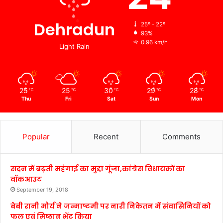
Dehradun
25º - 22º
93%
0.96 km/h
Light Rain
25
25
30
29
28
℃
℃
℃
℃
℃
Thu
Fri
Sat
Sun
Mon
Popular
Recent
Comments
सदन में बढ़ती महंगाई का मुद्दा गूंजा,कांग्रेस विधायकों का
वॉकआउट
September 19, 2018
बेबी रानी मौर्य ने जन्माष्टमी पर नारी निकेतन में संवासिनियों को
फल एवं मिष्ठान भेंट किया