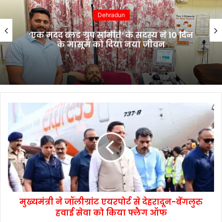
Dehradun
एक मदद ब्लड ग्रुप समिति’ के सदस्य ने 10 दिन
के मासूम को दिया नया जीवन
मुख्यमंत्री ने जॉलीग्रांट एयरपोर्ट से देहरादून-बेंगलुरु
हवाई सेवा को किया फ्लैग ऑफ