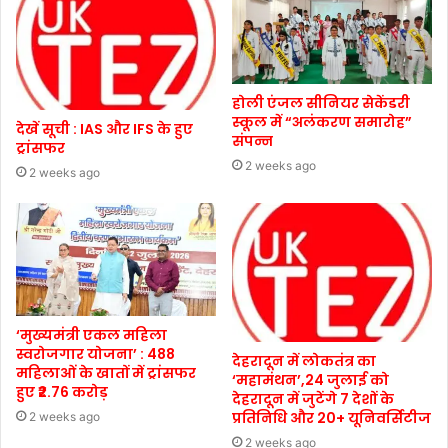
होली एंजल सीनियर सेकेंडरी
स्कूल में “अलंकरण समारोह”
देखें सूची : IAS और IFS के हुए
संपन्न
ट्रांसफर
2 weeks ago
2 weeks ago
‘मुख्यमंत्री एकल महिला
स्वरोजगार योजना’ : 488
देहरादून में लोकतंत्र का
महिलाओं के खातों में ट्रांसफर
‘महामंथन’,24 जुलाई को
हुए ₹2.76 करोड़
देहरादून में जुटेंगे 7 देशों के
प्रतिनिधि और 20+ यूनिवर्सिटीज
2 weeks ago
2 weeks ago