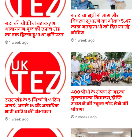
मतदाता सूची में नाम और
विवरण सुधारने का मौकाः 5.47
नंदा की चौकी में बहाल हुआ
लाख मतदाताओं को दिए जा रहे
आवागमन,पुल की एप्रोच रोड
नोटिस
का एक हिस्सा हुआ था क्षतिग्रस्त
1 week ago
1 week ago
400 पौधों के रोपण से महका
बुल्लावाला विद्यालय,दीप्ति
उत्तराखंड के 5 जिलों में ‘ऑरेंज
रावत ने की स्कूल गोद लेने की
अलर्ट’,अगले 15 घंटे अत्यधिक
घोषणा
भारी बारिश की संभावना
2 weeks ago
1 week ago