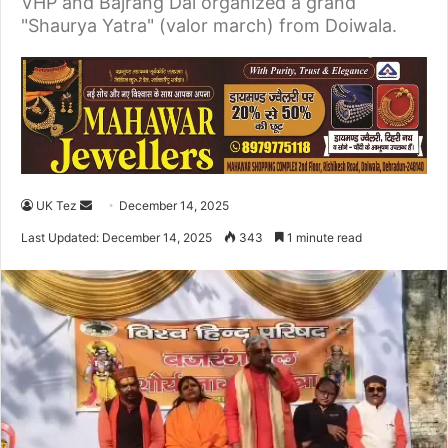
VHP and Bajrang Dal organized a grand
"Shaurya Yatra" (valor march) from Doiwala.
UK Tez
S
December 14, 2025
e
Last Updated: December 14, 2025
343
1 minute read
n
d
a
n
e
m
a
i
l