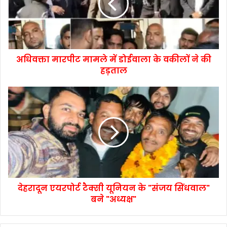
अधिवक्ता मारपीट मामले में डोईवाला के वकीलों ने की
हड़ताल
देहरादून एयरपोर्ट टैक्सी यूनियन के "संजय सिंधवाल"
बने "अध्यक्ष"