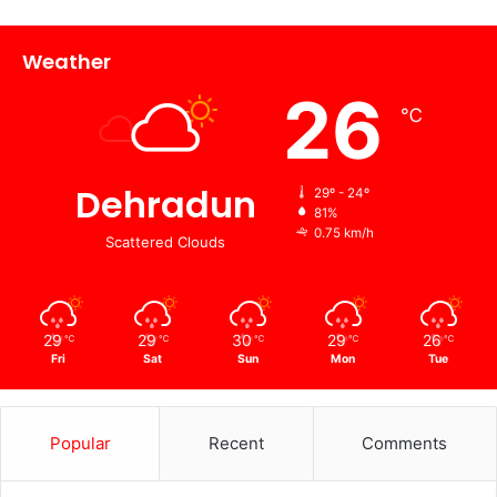
Weather
26
℃
Dehradun
29º - 24º
81%
0.75 km/h
Scattered Clouds
29
29
30
29
26
℃
℃
℃
℃
℃
Fri
Sat
Sun
Mon
Tue
Popular
Recent
Comments