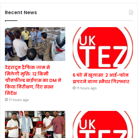
Recent News
देहरादून ट्रैफिक जाम से
मिलेगी मुक्ति: 12 किमी
6 घंटे में खुलासा: 2 आई-फोन
ग्रीनफील्ड बाईपास का DM ने
झपटने वाला स्नैचर गिरफ्तार
किया निरीक्षण, दिए सख्त
11 hours ago
निर्देश
11 hours ago