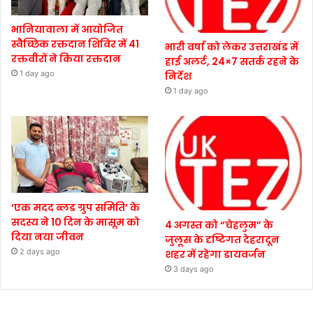
भानियावाला में आयोजित
स्वैच्छिक रक्तदान शिविर में 41
भारी वर्षा को लेकर उत्तराखंड में
रक्तवीरों ने किया रक्तदान
हाई अलर्ट, 24×7 सतर्क रहने के
1 day ago
निर्देश
1 day ago
‘एक मदद ब्लड ग्रुप समिति’ के
सदस्य ने 10 दिन के मासूम को
4 अगस्त को “चेहलुम” के
दिया नया जीवन
जुलूस के दृष्टिगत देहरादून
2 days ago
शहर में रहेगा डायवर्जन
3 days ago