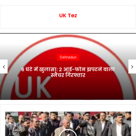
UK Tez
Dehradun
6 घंटे में खुलासा: 2 आई-फोन झपटने वाला
स्नैचर गिरफ्तार