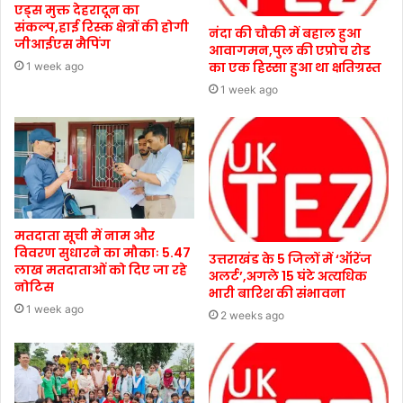
एड्स मुक्त देहरादून का
संकल्प,हाई रिस्क क्षेत्रों की होगी
नंदा की चौकी में बहाल हुआ
जीआईएस मैपिंग
आवागमन,पुल की एप्रोच रोड
का एक हिस्सा हुआ था क्षतिग्रस्त
1 week ago
1 week ago
मतदाता सूची में नाम और
विवरण सुधारने का मौकाः 5.47
उत्तराखंड के 5 जिलों में ‘ऑरेंज
लाख मतदाताओं को दिए जा रहे
अलर्ट’,अगले 15 घंटे अत्यधिक
नोटिस
भारी बारिश की संभावना
1 week ago
2 weeks ago