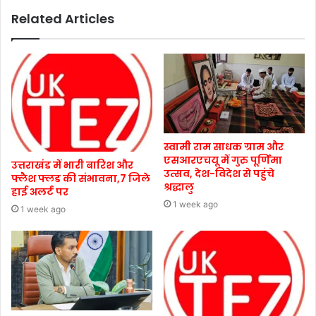
Related Articles
स्वामी राम साधक ग्राम और
एसआरएचयू में गुरु पूर्णिमा
उत्तराखंड में भारी बारिश और
उत्सव, देश-विदेश से पहुंचे
फ्लैश फ्लड की संभावना,7 जिले
श्रद्धालु
हाई अलर्ट पर
1 week ago
1 week ago