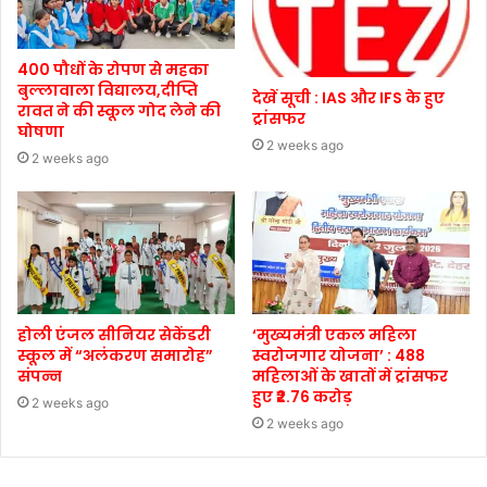
400 पौधों के रोपण से महका
बुल्लावाला विद्यालय,दीप्ति
देखें सूची : IAS और IFS के हुए
रावत ने की स्कूल गोद लेने की
ट्रांसफर
घोषणा
2 weeks ago
2 weeks ago
होली एंजल सीनियर सेकेंडरी
‘मुख्यमंत्री एकल महिला
स्कूल में “अलंकरण समारोह”
स्वरोजगार योजना’ : 488
संपन्न
महिलाओं के खातों में ट्रांसफर
हुए ₹2.76 करोड़
2 weeks ago
2 weeks ago