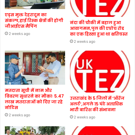
एड्स मुक्त देहरादून का
संकल्प,हाई रिस्क क्षेत्रों की होगी
नंदा की चौकी में बहाल हुआ
जीआईएस मैपिंग
आवागमन,पुल की एप्रोच रोड
का एक हिस्सा हुआ था क्षतिग्रस्त
2 weeks ago
2 weeks ago
मतदाता सूची में नाम और
विवरण सुधारने का मौकाः 5.47
उत्तराखंड के 5 जिलों में ‘ऑरेंज
लाख मतदाताओं को दिए जा रहे
अलर्ट’,अगले 15 घंटे अत्यधिक
नोटिस
भारी बारिश की संभावना
2 weeks ago
2 weeks ago