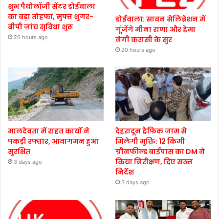
शुभ पैथोलॉजी सेंटर डोईवाला
का बड़ा तोहफा, मुफ्त शुगर-
डोईवाला: सावन सेलिब्रेशन में
बीपी जांच सुविधा शुरू
गूंजेंगे मीना राणा और हेमा
20 hours ago
नेगी करासी के सुर
20 hours ago
मालदेवता में राहत कार्यों ने
देहरादून ट्रैफिक जाम से
पकड़ी रफ्तार, आवागमन हुआ
मिलेगी मुक्ति: 12 किमी
सुरक्षित
ग्रीनफील्ड बाईपास का DM ने
किया निरीक्षण, दिए सख्त
3 days ago
निर्देश
3 days ago