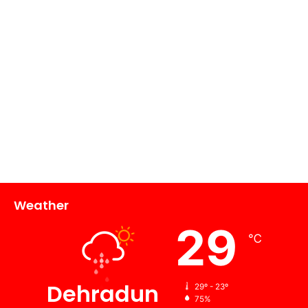
Weather
29
℃
Dehradun
29º - 23º
75%