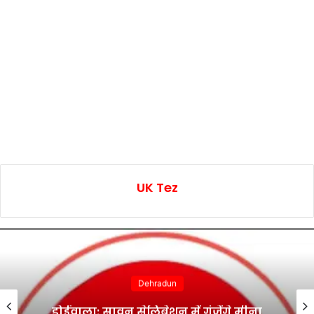
UK Tez
Dehradun
डोईवाला: सावन सेलिब्रेशन में गूंजेंगे मीना