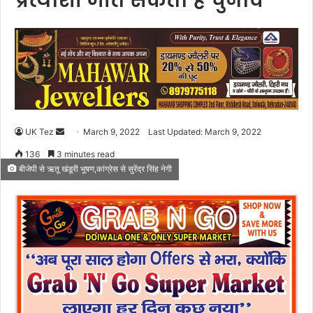
प्रत्याशी जीत सकता है चुनाव
UK Tez
S
March 9, 2022
Last Updated: March 9, 2022
e
136
3 minutes read
n
बीजेपी से ऋतू खंडूरी भूषण,कांग्रेस से सुरेंद्र सिंह नेगी
d
a
n
e
m
a
i
l