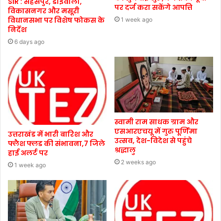
SIR : सहसपुर, डोईवाला,
पर दर्ज करा सकेंगे आपत्ति
विकासनगर और मसूरी
विधानसभा पर विशेष फोकस के
1 week ago
निर्देश
6 days ago
स्वामी राम साधक ग्राम और
एसआरएचयू में गुरु पूर्णिमा
उत्तराखंड में भारी बारिश और
उत्सव, देश-विदेश से पहुंचे
फ्लैश फ्लड की संभावना,7 जिले
श्रद्धालु
हाई अलर्ट पर
2 weeks ago
1 week ago