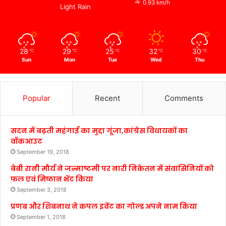
0.93 km/h
Light Rain
28
29
25
32
30
℃
℃
℃
℃
℃
Sun
Mon
Tue
Wed
Thu
Popular
Recent
Comments
सदन में बढ़ती महंगाई का मुद्दा गूंजा,कांग्रेस विधायकों का
वॉकआउट
September 19, 2018
बेबी रानी मौर्य ने जन्माष्टमी पर नारी निकेतन में संवासिनियों को
फल एवं मिष्ठान भेंट किया
September 3, 2018
प्रणब और शिबनाथ ने कपल इवेंट का गोल्ड अपने नाम किया
September 1, 2018