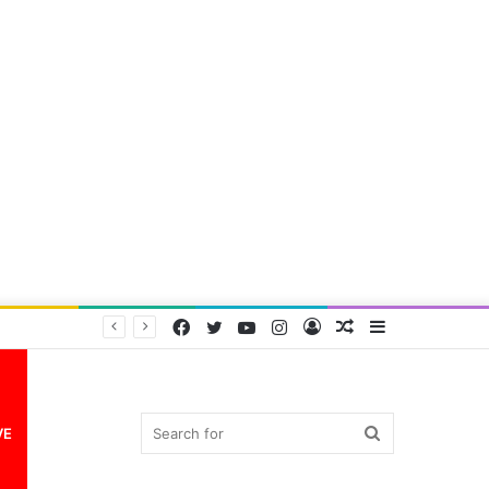
Facebook
Twitter
YouTube
Instagram
Log
Random
Sidebar
In
Article
Search
VE