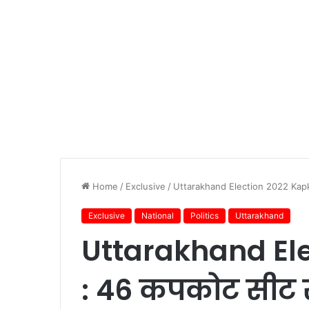
Home
/
Exclusive
/
Uttarakhand Election 2022 Kapkot :
Exclusive
National
Politics
Uttarakhand
Uttarakhand Ele
: 46 कपकोट सीट से 