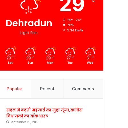
29
℃
Dehradun
29º - 24º
76%
2.34 km/h
Light Rain
29
29
29
27
31
℃
℃
℃
℃
℃
Sat
Sun
Mon
Tue
Wed
Popular
Recent
Comments
सदन में बढ़ती महंगाई का मुद्दा गूंजा,कांग्रेस
विधायकों का वॉकआउट
September 19, 2018