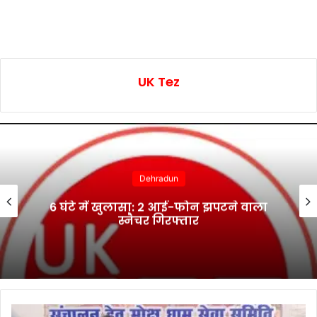
UK Tez
Dehradun
6 घंटे में खुलासा: 2 आई-फोन झपटने वाला
स्नैचर गिरफ्तार