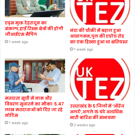
एड्स मुक्त देहरादून का
संकल्प,हाई रिस्क क्षेत्रों की होगी
नंदा की चौकी में बहाल हुआ
जीआईएस मैपिंग
आवागमन,पुल की एप्रोच रोड
का एक हिस्सा हुआ था क्षतिग्रस्त
1 week ago
1 week ago
मतदाता सूची में नाम और
विवरण सुधारने का मौकाः 5.47
उत्तराखंड के 5 जिलों में ‘ऑरेंज
लाख मतदाताओं को दिए जा रहे
अलर्ट’,अगले 15 घंटे अत्यधिक
नोटिस
भारी बारिश की संभावना
1 week ago
2 weeks ago