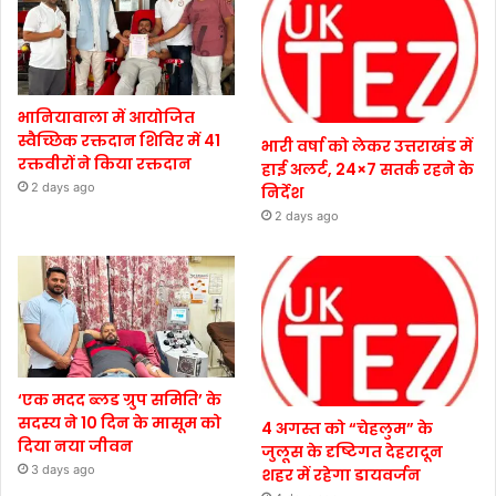
भानियावाला में आयोजित
स्वैच्छिक रक्तदान शिविर में 41
भारी वर्षा को लेकर उत्तराखंड में
रक्तवीरों ने किया रक्तदान
हाई अलर्ट, 24×7 सतर्क रहने के
2 days ago
निर्देश
2 days ago
‘एक मदद ब्लड ग्रुप समिति’ के
सदस्य ने 10 दिन के मासूम को
4 अगस्त को “चेहलुम” के
दिया नया जीवन
जुलूस के दृष्टिगत देहरादून
3 days ago
शहर में रहेगा डायवर्जन