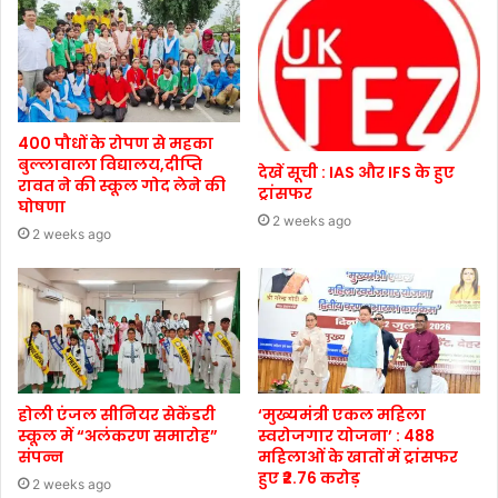
400 पौधों के रोपण से महका
बुल्लावाला विद्यालय,दीप्ति
देखें सूची : IAS और IFS के हुए
रावत ने की स्कूल गोद लेने की
ट्रांसफर
घोषणा
2 weeks ago
2 weeks ago
होली एंजल सीनियर सेकेंडरी
‘मुख्यमंत्री एकल महिला
स्कूल में “अलंकरण समारोह”
स्वरोजगार योजना’ : 488
संपन्न
महिलाओं के खातों में ट्रांसफर
हुए ₹2.76 करोड़
2 weeks ago