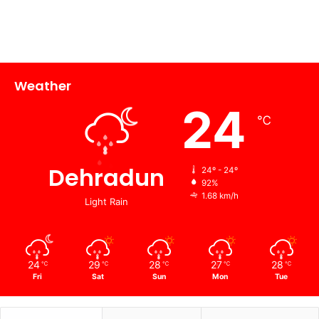
Weather
24
℃
Dehradun
24º - 24º
92%
1.68 km/h
Light Rain
24
29
28
27
28
℃
℃
℃
℃
℃
Fri
Sat
Sun
Mon
Tue