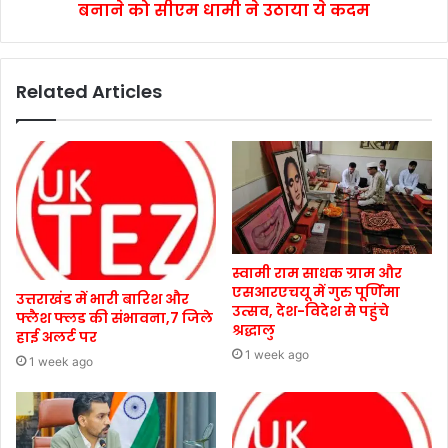
बनाने को सीएम धामी ने उठाया ये कदम
Related Articles
स्वामी राम साधक ग्राम और
एसआरएचयू में गुरु पूर्णिमा
उत्तराखंड में भारी बारिश और
उत्सव, देश-विदेश से पहुंचे
फ्लैश फ्लड की संभावना,7 जिले
श्रद्धालु
हाई अलर्ट पर
1 week ago
1 week ago