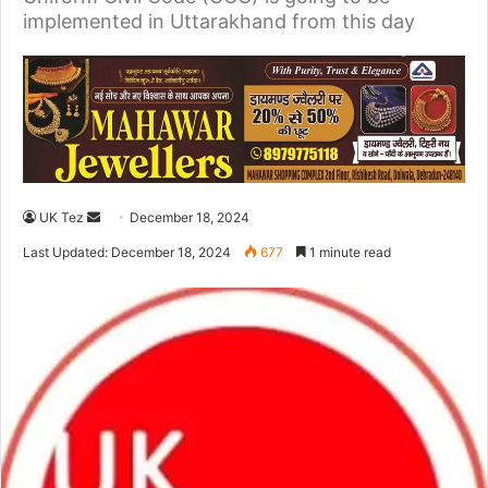
implemented in Uttarakhand from this day
UK Tez
S
December 18, 2024
e
Last Updated: December 18, 2024
677
1 minute read
n
d
a
n
e
m
a
i
l