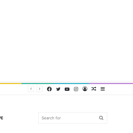
Facebook
Twitter
YouTube
Instagram
Log
Random
Sidebar
In
Article
Search
VE