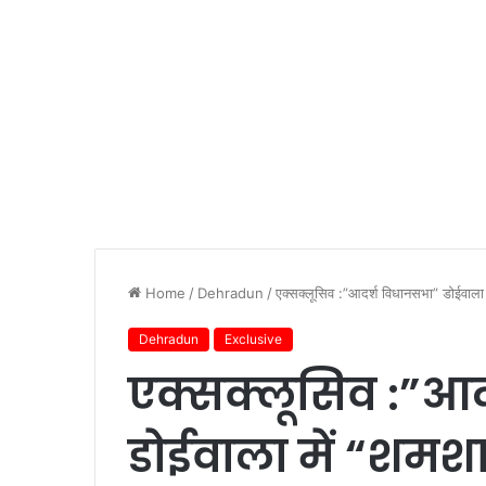
Home
/
Dehradun
/
एक्सक्लूसिव :”आदर्श विधानसभा” डोईवाला
Dehradun
Exclusive
एक्सक्लूसिव :”आ
डोईवाला में “शमश