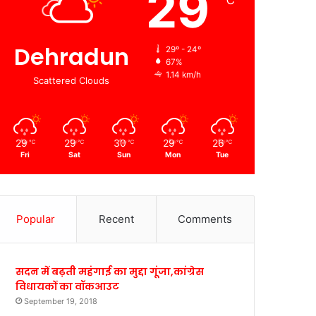
29
℃
Dehradun
29º - 24º
67%
1.14 km/h
Scattered Clouds
29
29
30
29
26
℃
℃
℃
℃
℃
Fri
Sat
Sun
Mon
Tue
Popular
Recent
Comments
सदन में बढ़ती महंगाई का मुद्दा गूंजा,कांग्रेस
विधायकों का वॉकआउट
September 19, 2018