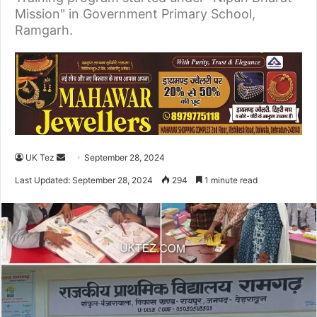
Mission" in Government Primary School,
Ramgarh.
UK Tez
S
September 28, 2024
e
Last Updated: September 28, 2024
294
1 minute read
n
d
a
n
e
m
a
i