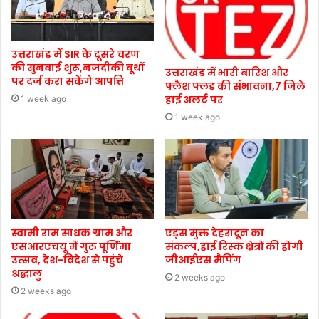
उत्तराखंड में SIR के दूसरे चरण
की सुनवाई शुरू,नजदीकी बूथों
उत्तराखंड में भारी बारिश और
पर दर्ज करा सकेंगे आपत्ति
फ्लैश फ्लड की संभावना,7 जिले
हाई अलर्ट पर
1 week ago
1 week ago
स्वामी राम साधक ग्राम और
एड्स मुक्त देहरादून का
एसआरएचयू में गुरु पूर्णिमा
संकल्प,हाई रिस्क क्षेत्रों की होगी
उत्सव, देश-विदेश से पहुंचे
जीआईएस मैपिंग
श्रद्धालु
2 weeks ago
2 weeks ago