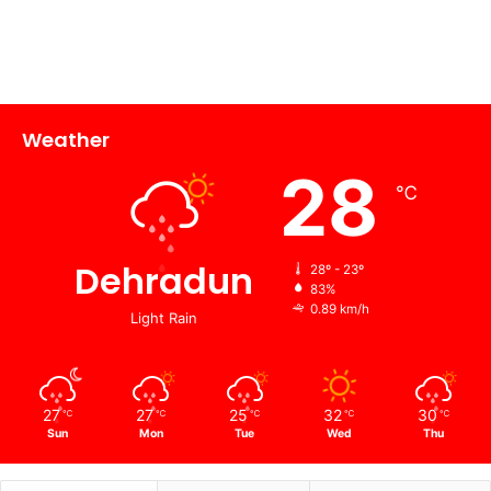
Weather
28
℃
Dehradun
28º - 23º
83%
0.89 km/h
Light Rain
27
27
25
32
30
℃
℃
℃
℃
℃
Sun
Mon
Tue
Wed
Thu