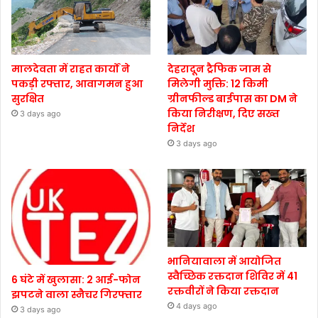
मालदेवता में राहत कार्यों ने
देहरादून ट्रैफिक जाम से
पकड़ी रफ्तार, आवागमन हुआ
मिलेगी मुक्ति: 12 किमी
सुरक्षित
ग्रीनफील्ड बाईपास का DM ने
किया निरीक्षण, दिए सख्त
3 days ago
निर्देश
3 days ago
भानियावाला में आयोजित
स्वैच्छिक रक्तदान शिविर में 41
6 घंटे में खुलासा: 2 आई-फोन
रक्तवीरों ने किया रक्तदान
झपटने वाला स्नैचर गिरफ्तार
4 days ago
3 days ago