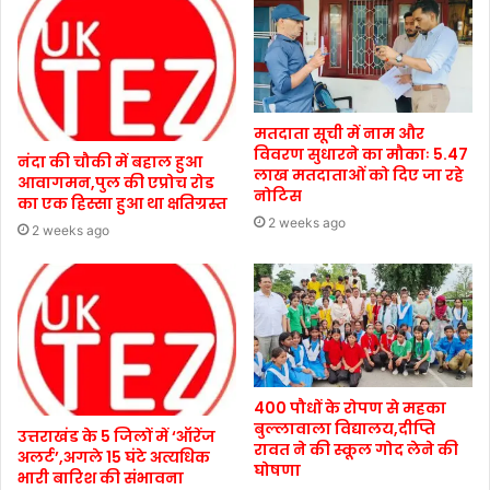
मतदाता सूची में नाम और
विवरण सुधारने का मौकाः 5.47
नंदा की चौकी में बहाल हुआ
लाख मतदाताओं को दिए जा रहे
आवागमन,पुल की एप्रोच रोड
नोटिस
का एक हिस्सा हुआ था क्षतिग्रस्त
2 weeks ago
2 weeks ago
400 पौधों के रोपण से महका
बुल्लावाला विद्यालय,दीप्ति
उत्तराखंड के 5 जिलों में ‘ऑरेंज
रावत ने की स्कूल गोद लेने की
अलर्ट’,अगले 15 घंटे अत्यधिक
घोषणा
भारी बारिश की संभावना