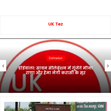
UK Tez
Dehradun
डोईवाला: सावन सेलिब्रेशन में गूंजेंगे मीना
राणा और हेमा नेगी करासी के सुर