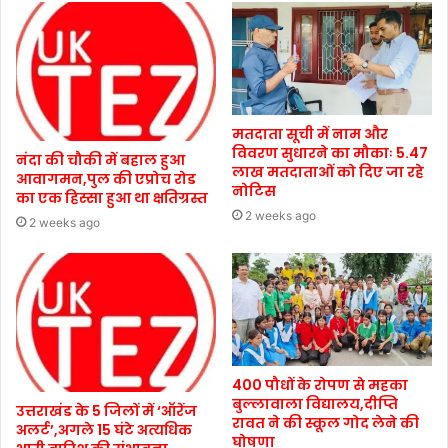
मतदाता सूची में नाम और
विवरण सुधारने का मौकाः 5.47
नंदा की चौकी में बहाल हुआ
लाख मतदाताओं को दिए जा रहे
आवागमन,पुल की एप्रोच रोड
नोटिस
का एक हिस्सा हुआ था क्षतिग्रस्त
2 weeks ago
2 weeks ago
400 पौधों के रोपण से महका
बुल्लावाला विद्यालय,दीप्ति
उत्तराखंड के 5 जिलों में ‘ऑरेंज
रावत ने की स्कूल गोद लेने की
अलर्ट’,अगले 15 घंटे अत्यधिक
घोषणा