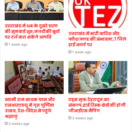
उत्तराखंड में SIR के दूसरे चरण
की सुनवाई शुरू,नजदीकी बूथों
उत्तराखंड में भारी बारिश और
पर दर्ज करा सकेंगे आपत्ति
फ्लैश फ्लड की संभावना,7 जिले
हाई अलर्ट पर
1 week ago
1 week ago
स्वामी राम साधक ग्राम और
एड्स मुक्त देहरादून का
एसआरएचयू में गुरु पूर्णिमा
संकल्प,हाई रिस्क क्षेत्रों की होगी
उत्सव, देश-विदेश से पहुंचे
जीआईएस मैपिंग
श्रद्धालु
2 weeks ago
2 weeks ago