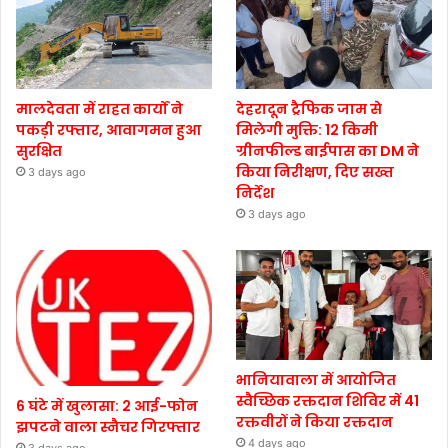
मालदेवता में राहत कार्यों ने
देहरादून ट्रैफिक जाम से
पकड़ी रफ्तार, आवागमन हुआ
मिलेगी मुक्ति: 12 किमी
सुरक्षित
ग्रीनफील्ड बाईपास का DM ने
किया निरीक्षण, दिए सख्त
3 days ago
निर्देश
3 days ago
भानियावाला में आयोजित
स्वैच्छिक रक्तदान शिविर में 41
6 घंटे में खुलासा: 2 आई-फोन
रक्तवीरों ने किया रक्तदान
झपटने वाला स्नैचर गिरफ्तार
4 days ago
3 days ago