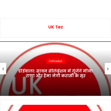
UK Tez
Dehradun
डोईवाला: सावन सेलिब्रेशन में गूंजेंगे मीना
राणा और हेमा नेगी करासी के सुर