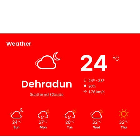
Weather
24
℃
Dehradun
24º - 23º
90%
1.76 km/h
Scattered Clouds
24
27
26
32
32
℃
℃
℃
℃
℃
Sun
Mon
Tue
Wed
Thu