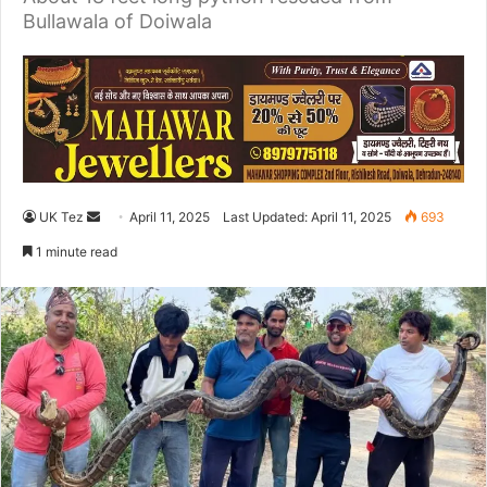
Bullawala of Doiwala
UK Tez
S
April 11, 2025
Last Updated: April 11, 2025
693
e
1 minute read
n
d
a
n
e
m
a
i
l