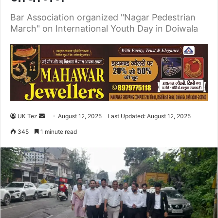
Bar Association organized "Nagar Pedestrian
March" on International Youth Day in Doiwala
UK Tez
S
August 12, 2025
Last Updated: August 12, 2025
e
345
1 minute read
n
d
a
n
e
m
a