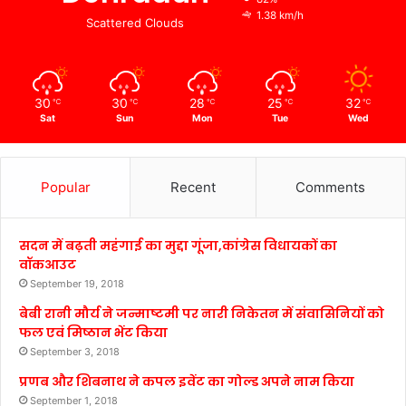
1.38 km/h
Scattered Clouds
30
30
28
25
32
℃
℃
℃
℃
℃
Sat
Sun
Mon
Tue
Wed
Popular
Recent
Comments
सदन में बढ़ती महंगाई का मुद्दा गूंजा,कांग्रेस विधायकों का
वॉकआउट
September 19, 2018
बेबी रानी मौर्य ने जन्माष्टमी पर नारी निकेतन में संवासिनियों को
फल एवं मिष्ठान भेंट किया
September 3, 2018
प्रणब और शिबनाथ ने कपल इवेंट का गोल्ड अपने नाम किया
September 1, 2018