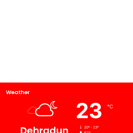
Weather
23
℃
Dehradun
30º - 23º
82%