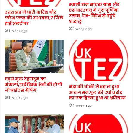
स्वामी राम साधक ग्राम और
एसआरएचयू में गुरु पूर्णिमा
उत्तराखंड में भारी बारिश और
उत्सव, देश-विदेश से पहुंचे
फ्लैश फ्लड की संभावना,7 जिले
श्रद्धालु
हाई अलर्ट पर
1 week ago
1 week ago
एड्स मुक्त देहरादून का
संकल्प,हाई रिस्क क्षेत्रों की होगी
नंदा की चौकी में बहाल हुआ
जीआईएस मैपिंग
आवागमन,पुल की एप्रोच रोड
का एक हिस्सा हुआ था क्षतिग्रस्त
1 week ago
1 week ago