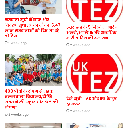
मतदाता सूची में नाम और
विवरण सुधारने का मौकाः 5.47
उत्तराखंड के 5 जिलों में ‘ऑरेंज
लाख मतदाताओं को दिए जा रहे
अलर्ट’,अगले 15 घंटे अत्यधिक
नोटिस
भारी बारिश की संभावना
1 week ago
2 weeks ago
400 पौधों के रोपण से महका
बुल्लावाला विद्यालय,दीप्ति
देखें सूची : IAS और IFS के हुए
रावत ने की स्कूल गोद लेने की
ट्रांसफर
घोषणा
2 weeks ago
2 weeks ago