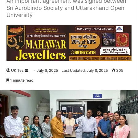
An important agreement was signed between
Sri Aurobindo Society and Uttarakhand Open
University
UK Tez
S
July 8, 2025
Last Updated: July 8, 2025
305
e
1 minute read
n
d
a
n
e
m
a
i