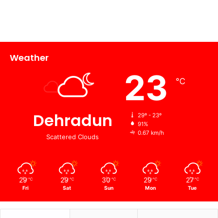
Weather
23
℃
Dehradun
29º - 23º
91%
0.67 km/h
Scattered Clouds
29
29
30
29
27
℃
℃
℃
℃
℃
Fri
Sat
Sun
Mon
Tue