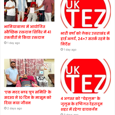
भानियावाला में आयोजित
स्वैच्छिक रक्तदान शिविर में 41
भारी वर्षा को लेकर उत्तराखंड में
रक्तवीरों ने किया रक्तदान
हाई अलर्ट, 24×7 सतर्क रहने के
1 day ago
निर्देश
1 day ago
‘एक मदद ब्लड ग्रुप समिति’ के
सदस्य ने 10 दिन के मासूम को
4 अगस्त को “चेहलुम” के
दिया नया जीवन
जुलूस के दृष्टिगत देहरादून
2 days ago
शहर में रहेगा डायवर्जन
3 days ago