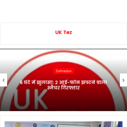
UK Tez
Dehradun
6 घंटे में खुलासा: 2 आई-फोन झपटने वाला
स्नैचर गिरफ्तार