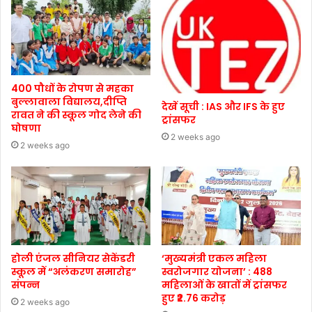
400 पौधों के रोपण से महका
बुल्लावाला विद्यालय,दीप्ति
देखें सूची : IAS और IFS के हुए
रावत ने की स्कूल गोद लेने की
ट्रांसफर
घोषणा
2 weeks ago
2 weeks ago
होली एंजल सीनियर सेकेंडरी
‘मुख्यमंत्री एकल महिला
स्कूल में “अलंकरण समारोह”
स्वरोजगार योजना’ : 488
संपन्न
महिलाओं के खातों में ट्रांसफर
हुए ₹2.76 करोड़
2 weeks ago