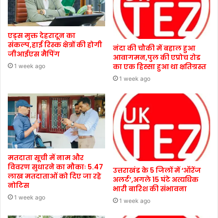
एड्स मुक्त देहरादून का
संकल्प,हाई रिस्क क्षेत्रों की होगी
नंदा की चौकी में बहाल हुआ
जीआईएस मैपिंग
आवागमन,पुल की एप्रोच रोड
का एक हिस्सा हुआ था क्षतिग्रस्त
1 week ago
1 week ago
मतदाता सूची में नाम और
विवरण सुधारने का मौकाः 5.47
उत्तराखंड के 5 जिलों में ‘ऑरेंज
लाख मतदाताओं को दिए जा रहे
अलर्ट’,अगले 15 घंटे अत्यधिक
नोटिस
भारी बारिश की संभावना
1 week ago
1 week ago