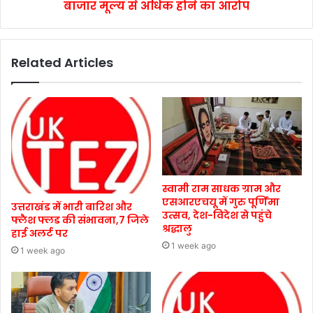
बाजार मूल्य से अधिक होने का आरोप
Related Articles
स्वामी राम साधक ग्राम और
एसआरएचयू में गुरु पूर्णिमा
उत्तराखंड में भारी बारिश और
उत्सव, देश-विदेश से पहुंचे
फ्लैश फ्लड की संभावना,7 जिले
श्रद्धालु
हाई अलर्ट पर
1 week ago
1 week ago