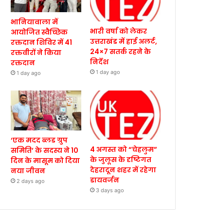
भानियावाला में
भारी वर्षा को लेकर
आयोजित स्वैच्छिक
उत्तराखंड में हाई अलर्ट,
रक्तदान शिविर में 41
24×7 सतर्क रहने के
रक्तवीरों ने किया
निर्देश
रक्तदान
1 day ago
1 day ago
‘एक मदद ब्लड ग्रुप
4 अगस्त को “चेहलुम”
समिति’ के सदस्य ने 10
के जुलूस के दृष्टिगत
दिन के मासूम को दिया
देहरादून शहर में रहेगा
नया जीवन
डायवर्जन
2 days ago
3 days ago