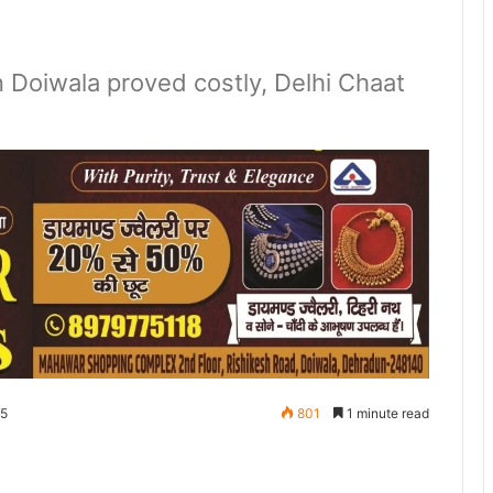
 Doiwala proved costly, Delhi Chaat
25
801
1 minute read