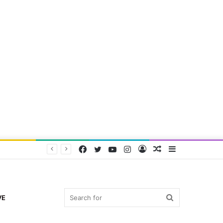
Facebook
Twitter
YouTube
Instagram
Log
Random
Sidebar
In
Article
Search
VE