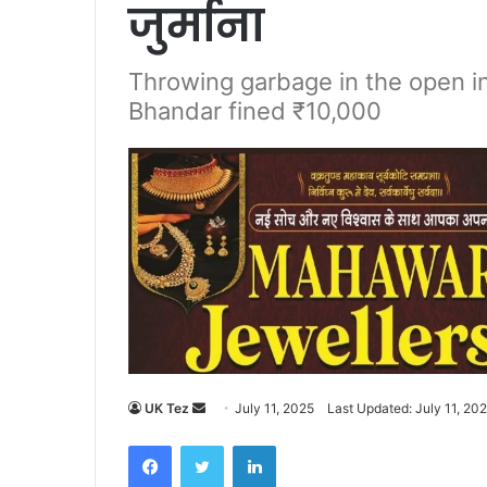
जुर्माना
Throwing garbage in the open in
Bhandar fined ₹10,000
UK Tez
S
July 11, 2025
Last Updated: July 11, 20
e
Facebook
Twitter
LinkedIn
n
d