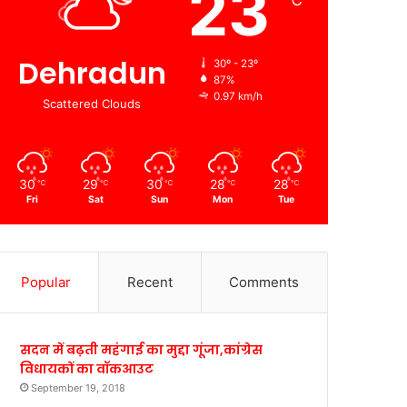
23
℃
Dehradun
30º - 23º
87%
0.97 km/h
Scattered Clouds
30
29
30
28
28
℃
℃
℃
℃
℃
Fri
Sat
Sun
Mon
Tue
Popular
Recent
Comments
सदन में बढ़ती महंगाई का मुद्दा गूंजा,कांग्रेस
विधायकों का वॉकआउट
September 19, 2018